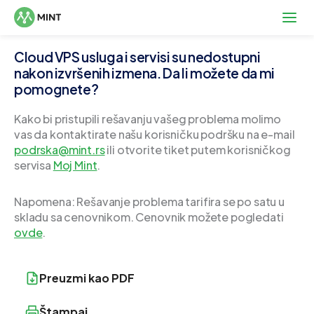
Cloud VPS usluga i servisi su nedostupni
nakon izvršenih izmena. Da li možete da mi
pomognete?
Kako bi pristupili rešavanju vašeg problema molimo
vas da kontaktirate našu korisničku podršku na e-mail
podrska@mint.rs
ili otvorite tiket putem korisničkog
servisa
Moj Mint
.
Napomena: Rešavanje problema tarifira se po satu u
skladu sa cenovnikom. Cenovnik možete pogledati
ovde
.
Preuzmi kao PDF
Štampaj