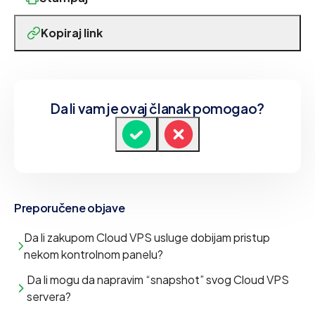
Kopiraj link
Da li vam je ovaj članak pomogao?
Preporučene objave
Da li zakupom Cloud VPS usluge dobijam pristup
nekom kontrolnom panelu?
Da li mogu da napravim “snapshot” svog Cloud VPS
servera?