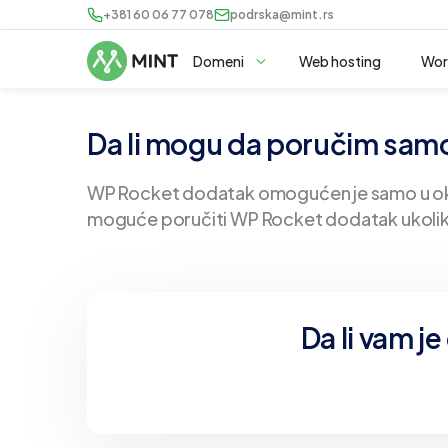
+381 60 06 77 078
podrska@mint.rs
Domeni
Web hosting
Wor
Da li mogu da poručim samo
WP Rocket dodatak omogućen je samo u okvi
moguće poručiti WP Rocket dodatak ukoliko 
Da li vam j