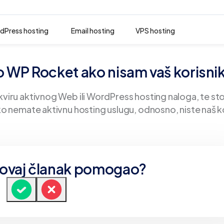
dPress hosting
Email hosting
VPS hosting
 WP Rocket ako nisam vaš korisni
ru aktivnog Web ili WordPress hosting naloga, te sto
nemate aktivnu hosting uslugu, odnosno, niste naš ko
e ovaj članak pomogao?