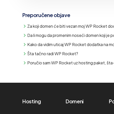
Preporučene objave
Za koji domen će biti vezan moj WP Rocket d
Da li mogu da promenim noseći domen koji j
Kako da vidim uticaj WP Rocket dodatka na moj
Šta tačno radi WP Rocket?
Poručio sam WP Rocket uz hosting paket, šta 
Hosting
Domeni
Po