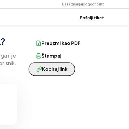
Baza znanja
Blog
Kontakt
Pošalji tiket
k?
Preuzmi kao PDF
ga nije
Štampaj
risnik.
Kopiraj link