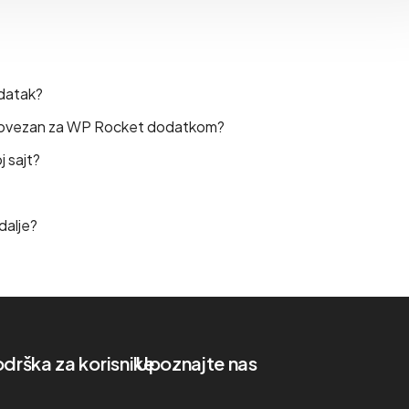
odatak?
e povezan za WP Rocket dodatkom?
 sajt?
dalje?
drška za korisnike
Upoznajte nas