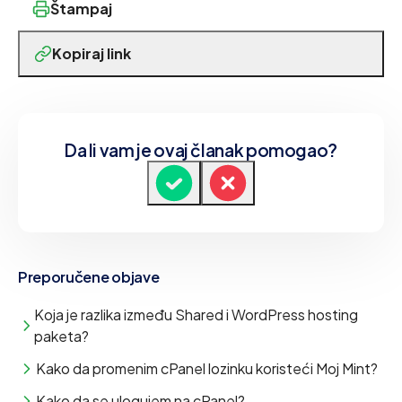
Štampaj
Kopiraj link
Da li vam je ovaj članak pomogao?
Preporučene objave
Koja je razlika između Shared i WordPress hosting
paketa?
Kako da promenim cPanel lozinku koristeći Moj Mint?
Kako da se ulogujem na cPanel?