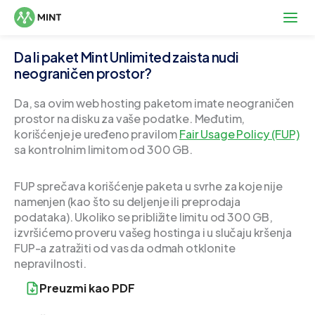
Da li paket Mint Unlimited zaista nudi
neograničen prostor?
Da, sa ovim web hosting paketom imate neograničen
prostor na disku za vaše podatke. Međutim,
korišćenje je uređeno pravilom
Fair Usage Policy (FUP)
sa kontrolnim limitom od 300 GB.
FUP sprečava korišćenje paketa u svrhe za koje nije
namenjen (kao što su deljenje ili preprodaja
podataka). Ukoliko se približite limitu od 300 GB,
izvršićemo proveru vašeg hostinga i u slučaju kršenja
FUP-a zatražiti od vas da odmah otklonite
nepravilnosti.
Preuzmi kao PDF