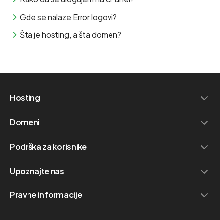
Gde se nalaze Error logovi?
Šta je hosting, a šta domen?
Hosting
Domeni
Podrška za korisnike
Upoznajte nas
Pravne informacije