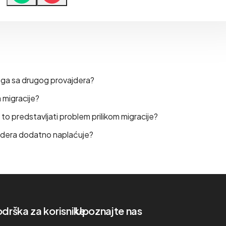
oga sa drugog provajdera?
 migracije?
e to predstavljati problem prilikom migracije?
vajdera dodatno naplaćuje?
drška za korisnike
Upoznajte nas