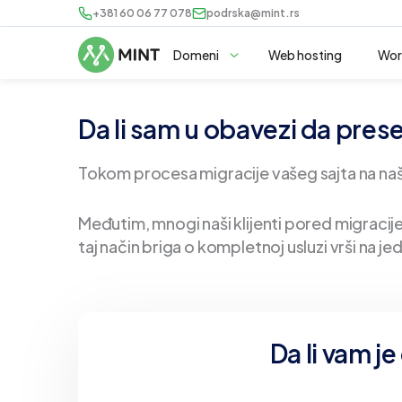
+381 60 06 77 078
podrska@mint.rs
Domeni
Web hosting
Wor
Da li sam u obavezi da pres
Tokom procesa migracije vašeg sajta na naše
Međutim, mnogi naši klijenti pored migracije 
taj način briga o kompletnoj usluzi vrši na 
Da li vam j