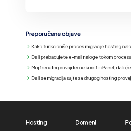
Preporučene objave
Kako funkcioniše proces migracije hosting nal
Da li prebacujete e-mail naloge tokom procesa
Moj trenutni provajder ne koristi cPanel, da li ć
Da li se migracija sajta sa drugog hosting pro
Hosting
Domeni
Po