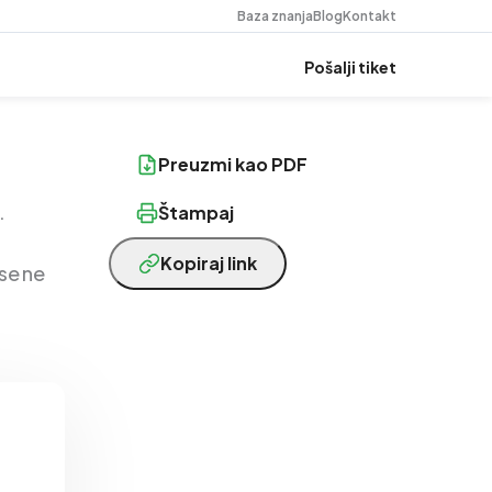
Baza znanja
Blog
Kontakt
Pošalji tiket
Preuzmi kao PDF
.
Štampaj
Kopiraj link
 se ne