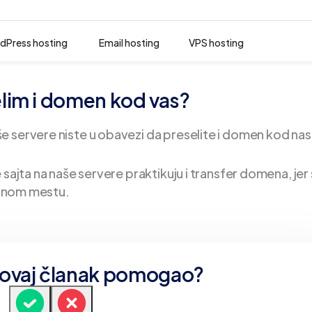
dPress hosting
Email hosting
VPS hosting
elim i domen kod vas?
 servere niste u obavezi da preselite i domen kod nas
sajta na naše servere praktikuju i transfer domena, jer
jednom mestu.
e ovaj članak pomogao?