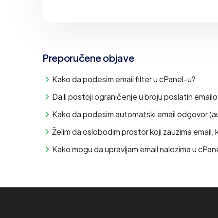
Preporučene objave
Kako da podesim email filter u cPanel-u?
Da li postoji ograničenje u broju poslatih emai
Kako da podesim automatski email odgovor (
Želim da oslobodim prostor koji zauzima email,
Kako mogu da upravljam email nalozima u cPan