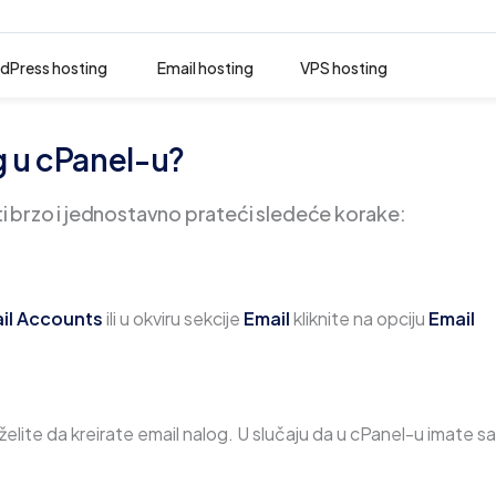
dPress hosting
Email hosting
VPS hosting
g u cPanel-u?
 brzo i jednostavno prateći sledeće korake:
il Accounts
ili u okviru sekcije
Email
kliknite na opciju
Email
želite da kreirate email nalog. U slučaju da u cPanel-u imate 