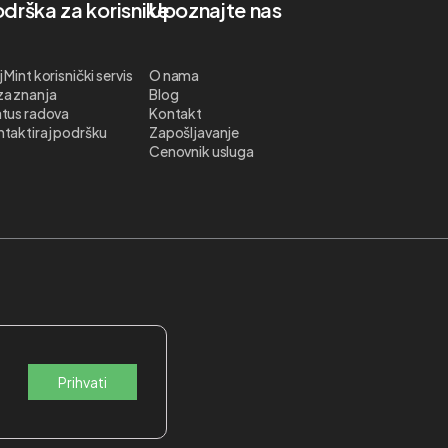
drška za korisnike
Upoznajte nas
 Mint korisnički servis
O nama
za znanja
Blog
tus radova
Kontakt
taktiraj podršku
Zapošljavanje
Cenovnik usluga
Prihvati