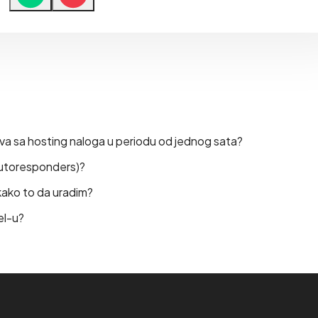
lova sa hosting naloga u periodu od jednog sata?
autoresponders)?
 kako to da uradim?
el-u?