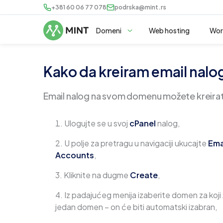
+381 60 06 77 078
podrska@mint.rs
Domeni
Web hosting
Wor
Kako da kreiram email nalo
Email nalog na svom domenu možete kreirati
Ulogujte se u svoj
cPanel
nalog,
U polje za pretragu u navigaciji ukucajte
Ema
Accounts
,
Kliknite na dugme
Create
,
Iz padajućeg menija izaberite domen za koji 
jedan domen – on će biti automatski izabran,