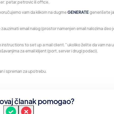
mer: petar.petrovic ili office,
reporučujemo vam da klikom na dugme
GENERATE
generišete j
e zauzimati email nalog (prostor namenjen email nalozima deo j
 instructions to set up a mail client.” ukoliko želite da vam na 
avanjima za email klijent (port, server i drugi podaci),
ran i spreman za upotrebu.
e ovaj članak pomogao?