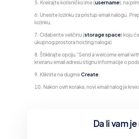
Kreirajte korisničko ime (
username
), na pri
Unesite lozinku za pristup email nalogu. P
lozinku,
Odaberite veličinu (
storage space
) koju ć
ukupnog prostora hosting naloga)
Štiklirajte opciju “Send a welcome email with
kreiranu email adresu stignu informacije o podeš
Kliknite na dugme
Create
,
Nakon ovih koraka, novi email nalog je krei
Da li vam j