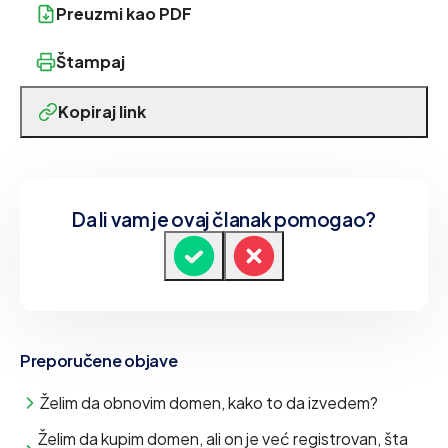
Preuzmi kao PDF
Štampaj
Kopiraj link
Da li vam je ovaj članak pomogao?
Preporučene objave
Želim da obnovim domen, kako to da izvedem?
Želim da kupim domen, ali on je već registrovan, šta