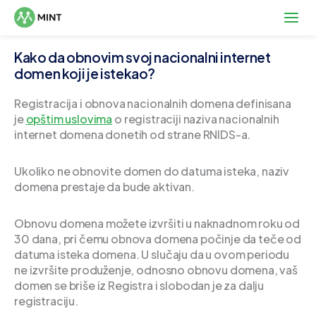
Kako da obnovim svoj nacionalni internet
domen koji je istekao?
Registracija i obnova nacionalnih domena definisana
je
opštim uslovima
o registraciji naziva nacionalnih
internet domena donetih od strane RNIDS-a.
Ukoliko ne obnovite domen do datuma isteka, naziv
domena prestaje da bude aktivan.
Obnovu domena možete izvršiti u naknadnom roku od
30 dana, pri čemu obnova domena počinje da teče od
datuma isteka domena. U slučaju da u ovom periodu
ne izvršite produženje, odnosno obnovu domena, vaš
domen se briše iz Registra i slobodan je za dalju
registraciju.