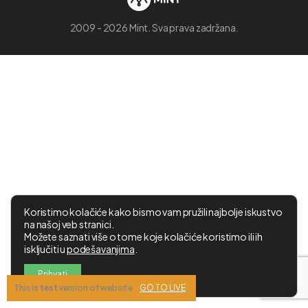
2009 - 2026 Mint. Sva prava zadržana.
Koristimo kolačiće kako bismo vam pružili najbolje iskustvo
na našoj veb stranici.
Možete saznati više o tome koje kolačiće koristimo ili ih
isključiti u
podešavanjima
.
Prihvati
This is
test
version of website
GO TO LIVE