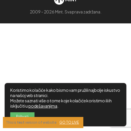
2009 - 2026 Mint. Sva prava zadržana.
Koristimo kolačiće kako bismo vam pružili najbolje iskustvo
na našoj veb stranici.
Možete saznati više o tome koje kolačiće koristimo ili ih
isključiti u
podešavanjima
.
Prihvati
This is
test
version of website
GO TO LIVE