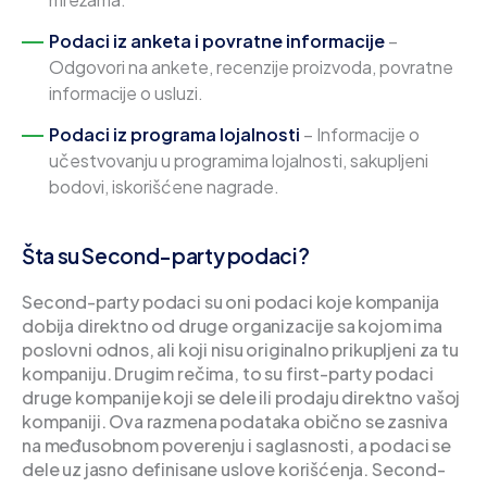
Podaci iz anketa i povratne informacije
–
Odgovori na ankete, recenzije proizvoda, povratne
informacije o usluzi.
Podaci iz programa lojalnosti
– Informacije o
učestvovanju u programima lojalnosti, sakupljeni
bodovi, iskorišćene nagrade.
Šta su Second-party podaci?
Second-party podaci su oni podaci koje kompanija
dobija direktno od druge organizacije sa kojom ima
poslovni odnos, ali koji nisu originalno prikupljeni za tu
kompaniju. Drugim rečima, to su first-party podaci
druge kompanije koji se dele ili prodaju direktno vašoj
kompaniji. Ova razmena podataka obično se zasniva
na međusobnom poverenju i saglasnosti, a podaci se
dele uz jasno definisane uslove korišćenja. Second-