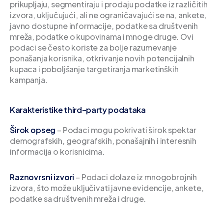
prikupljaju, segmentiraju i prodaju podatke iz različitih
izvora, uključujući, ali ne ograničavajući se na, ankete,
javno dostupne informacije, podatke sa društvenih
mreža, podatke o kupovinama i mnoge druge. Ovi
podaci se često koriste za bolje razumevanje
ponašanja korisnika, otkrivanje novih potencijalnih
kupaca i poboljšanje targetiranja marketinških
kampanja.
Karakteristike third-party podataka
Širok opseg
– Podaci mogu pokrivati širok spektar
demografskih, geografskih, ponašajnih i interesnih
informacija o korisnicima.
Raznovrsni izvori
– Podaci dolaze iz mnogobrojnih
izvora, što može uključivati javne evidencije, ankete,
podatke sa društvenih mreža i druge.