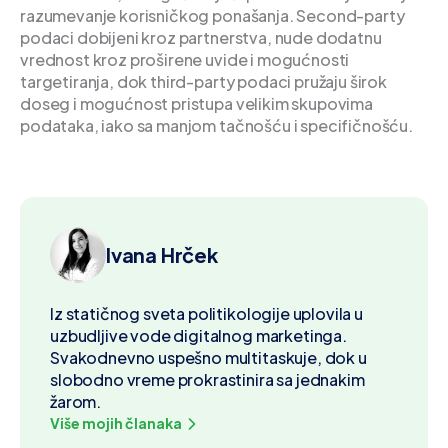
razumevanje korisničkog ponašanja. Second-party
podaci dobijeni kroz partnerstva, nude dodatnu
vrednost kroz proširene uvide i mogućnosti
targetiranja, dok third-party podaci pružaju širok
doseg i mogućnost pristupa velikim skupovima
podataka, iako sa manjom tačnošću i specifičnošću.
Ivana Hrček
Iz statičnog sveta politikologije uplovila u
uzbudljive vode digitalnog marketinga.
Svakodnevno uspešno multitaskuje, dok u
slobodno vreme prokrastinira sa jednakim
žarom.
Više mojih članaka