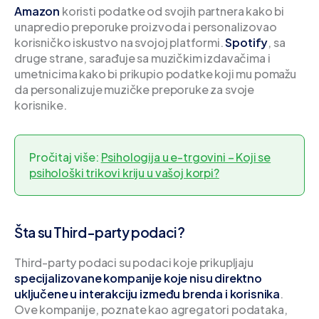
Amazon
koristi podatke od svojih partnera kako bi
unapredio preporuke proizvoda i personalizovao
korisničko iskustvo na svojoj platformi.
Spotify
, sa
druge strane, sarađuje sa muzičkim izdavačima i
umetnicima kako bi prikupio podatke koji mu pomažu
da personalizuje muzičke preporuke za svoje
korisnike.
Pročitaj više:
Psihologija u e-trgovini – Koji se
psihološki trikovi kriju u vašoj korpi?
Šta su Third-party podaci?
Third-party podaci su podaci koje prikupljaju
specijalizovane kompanije koje nisu direktno
uključene u interakciju između brenda i korisnika
.
Ove kompanije, poznate kao agregatori podataka,