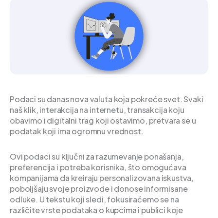
Podaci su danas nova valuta koja pokreće svet. Svaki
naš klik, interakcija na internetu, transakcija koju
obavimo i digitalni trag koji ostavimo, pretvara se u
podatak koji ima ogromnu vrednost.
Ovi podaci su ključni za razumevanje ponašanja,
preferencija i potreba korisnika, što omogućava
kompanijama da kreiraju personalizovana iskustva,
poboljšaju svoje proizvode i donose informisane
odluke. U tekstu koji sledi, fokusiraćemo se na
različite vrste podataka o kupcima i publici koje