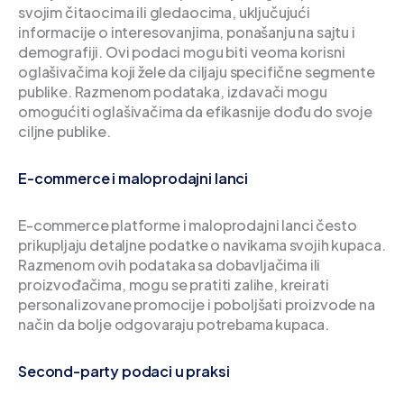
svojim čitaocima ili gledaocima, uključujući
informacije o interesovanjima, ponašanju na sajtu i
demografiji. Ovi podaci mogu biti veoma korisni
oglašivačima koji žele da ciljaju specifične segmente
publike. Razmenom podataka, izdavači mogu
omogućiti oglašivačima da efikasnije dođu do svoje
ciljne publike.
E-commerce i maloprodajni lanci
E-commerce platforme i maloprodajni lanci često
prikupljaju detaljne podatke o navikama svojih kupaca.
Razmenom ovih podataka sa dobavljačima ili
proizvođačima, mogu se pratiti zalihe, kreirati
personalizovane promocije i poboljšati proizvode na
način da bolje odgovaraju potrebama kupaca.
Second-party podaci u praksi