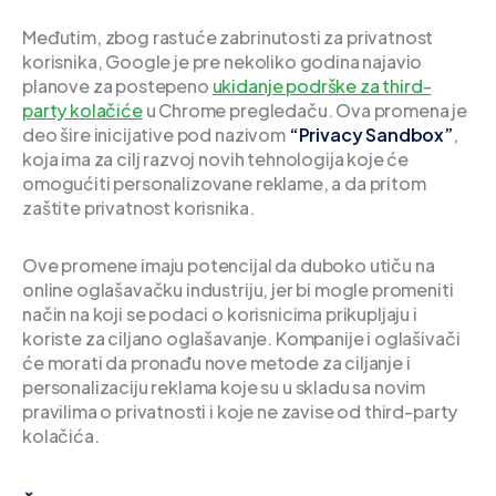
Međutim, zbog rastuće zabrinutosti za privatnost
korisnika, Google je pre nekoliko godina najavio
planove za postepeno
ukidanje podrške za third-
party kolačiće
u Chrome pregledaču. Ova promena je
deo šire inicijative pod nazivom
“Privacy Sandbox”
,
koja ima za cilj razvoj novih tehnologija koje će
omogućiti personalizovane reklame, a da pritom
zaštite privatnost korisnika.
Ove promene imaju potencijal da duboko utiču na
online oglašavačku industriju, jer bi mogle promeniti
način na koji se podaci o korisnicima prikupljaju i
koriste za ciljano oglašavanje. Kompanije i oglašivači
će morati da pronađu nove metode za ciljanje i
personalizaciju reklama koje su u skladu sa novim
pravilima o privatnosti i koje ne zavise od third-party
kolačića.