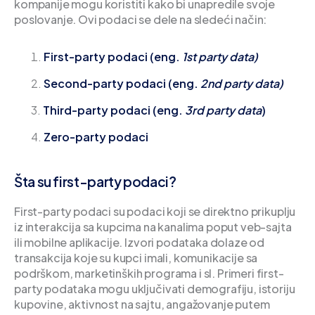
kompanije mogu koristiti kako bi unapredile svoje
poslovanje. Ovi podaci se dele na sledeći način:
First-party podaci (eng.
1st party data)
Second-party podaci (eng.
2nd party data)
Third-party podaci (eng.
3rd party data
)
Zero-party podaci
Šta su first-party podaci?
First-party podaci su podaci koji se direktno prikuplju
iz interakcija sa kupcima na kanalima poput veb-sajta
ili mobilne aplikacije. Izvori podataka dolaze od
transakcija koje su kupci imali, komunikacije sa
podrškom, marketinških programa i sl. Primeri first-
party podataka mogu uključivati demografiju, istoriju
kupovine, aktivnost na sajtu, angažovanje putem