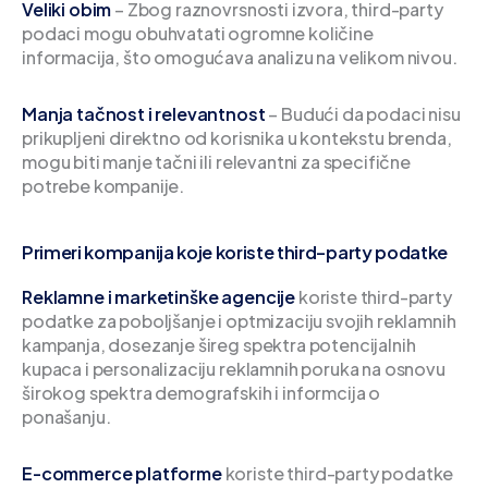
Veliki obim
– Zbog raznovrsnosti izvora, third-party
podaci mogu obuhvatati ogromne količine
informacija, što omogućava analizu na velikom nivou.
Manja tačnost i relevantnost
– Budući da podaci nisu
prikupljeni direktno od korisnika u kontekstu brenda,
mogu biti manje tačni ili relevantni za specifične
potrebe kompanije.
Primeri kompanija koje koriste third-party podatke
Reklamne i marketinške agencije
koriste third-party
podatke za poboljšanje i optmizaciju svojih reklamnih
kampanja, dosezanje šireg spektra potencijalnih
kupaca i personalizaciju reklamnih poruka na osnovu
širokog spektra demografskih i informcija o
ponašanju.
E-commerce platforme
koriste third-party podatke