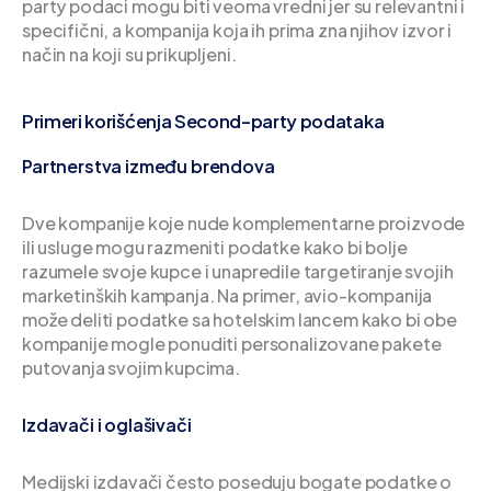
party podaci mogu biti veoma vredni jer su relevantni i
specifični, a kompanija koja ih prima zna njihov izvor i
način na koji su prikupljeni.
Primeri korišćenja Second-party podataka
Partnerstva između brendova
Dve kompanije koje nude komplementarne proizvode
ili usluge mogu razmeniti podatke kako bi bolje
razumele svoje kupce i unapredile targetiranje svojih
marketinških kampanja. Na primer, avio-kompanija
može deliti podatke sa hotelskim lancem kako bi obe
kompanije mogle ponuditi personalizovane pakete
putovanja svojim kupcima.
Izdavači i oglašivači
Medijski izdavači često poseduju bogate podatke o