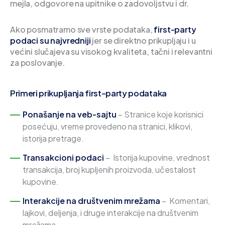
mejla, odgovore na upitnike o zadovoljstvu i dr.
Ako posmatramo sve vrste podataka,
first-party
podaci su najvredniji
jer se direktno prikupljaju i u
većini slučajeva su visokog kvaliteta, tačni i relevantni
za poslovanje.
Primeri prikupljanja first-party podataka
Ponašanje na veb-sajtu
– Stranice koje korisnici
posećuju, vreme provedeno na stranici, klikovi,
istorija pretrage.
Transakcioni podaci
– Istorija kupovine, vrednost
transakcija, broj kupljenih proizvoda, učestalost
kupovine.
Interakcije na društvenim mrežama
– Komentari,
lajkovi, deljenja, i druge interakcije na društvenim
mrežama.