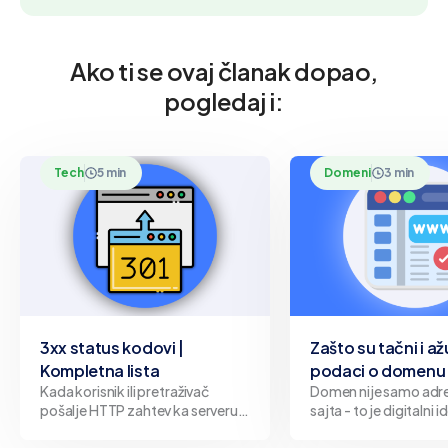
Ako ti se ovaj članak dopao,
pogledaj i:
Tech
5 min
Domeni
3 min
3xx status kodovi |
Zašto su tačni i až
Kompletna lista
podaci o domenu 
Kada korisnik ili pretraživač
Domen nije samo adr
pošalje HTTP zahtev ka serveru,
sajta - to je digitalni i
server odgovara određenim
Bilo da predstavlja fi
status kodom koji opisuje ishod
organizaciju ili pojedi