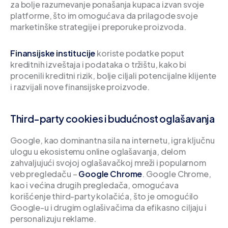
za bolje razumevanje ponašanja kupaca izvan svoje
platforme, što im omogućava da prilagode svoje
marketinške strategije i preporuke proizvoda.
Finansijske institucije
koriste podatke poput
kreditnih izveštaja i podataka o tržištu, kako bi
procenili kreditni rizik, bolje ciljali potencijalne klijente
i razvijali nove finansijske proizvode.
Third-party cookies i budućnost oglašavanja
Google, kao dominantna sila na internetu, igra ključnu
ulogu u ekosistemu online oglašavanja, delom
zahvaljujući svojoj oglašavačkoj mreži i popularnom
veb pregledaču –
Google Chrome
. Google Chrome,
kao i većina drugih pregledača, omogućava
korišćenje third-party kolačića, što je omogućilo
Google-u i drugim oglašivačima da efikasno ciljaju i
personalizuju reklame.