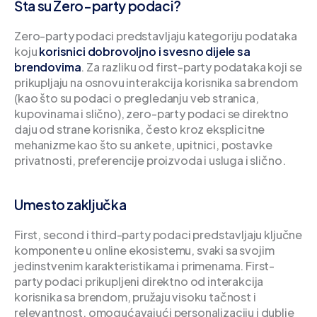
Šta su Zero-party podaci?
Zero-party podaci predstavljaju kategoriju podataka
koju
korisnici dobrovoljno i svesno dijele sa
brendovima
. Za razliku od first-party podataka koji se
prikupljaju na osnovu interakcija korisnika sa brendom
(kao što su podaci o pregledanju veb stranica,
kupovinama i slično), zero-party podaci se direktno
daju od strane korisnika, često kroz eksplicitne
mehanizme kao što su ankete, upitnici, postavke
privatnosti, preferencije proizvoda i usluga i slično.
Umesto zaključka
First, second i third-party podaci predstavljaju ključne
komponente u online ekosistemu, svaki sa svojim
jedinstvenim karakteristikama i primenama. First-
party podaci prikupljeni direktno od interakcija
korisnika sa brendom, pružaju visoku tačnost i
relevantnost, omogućavajući personalizaciju i dublje