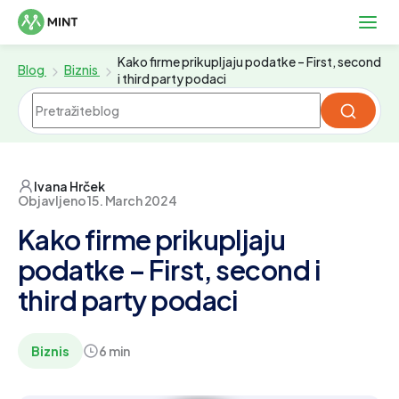
Kako firme prikupljaju podatke – First, second
Blog
Biznis
i third party podaci
Ivana Hrček
Objavljeno 15. March 2024
Kako firme prikupljaju
podatke – First, second i
third party podaci
Biznis
6 min