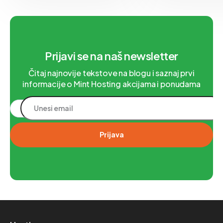
tog zahteva. Kodovi iz
svakog domena stoji v
kategorije 3xx predstavljaju
jasno definisanim po
upravo ti podaci čine 
između pouzdanog pr
internetu i pote
Prijavi se na naš newsletter
Čitaj najnovije tekstove na blogu i saznaj prvi
informacije o Mint Hosting akcijama i ponudama
Prijava