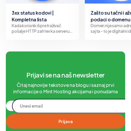
3xx status kodovi |
Zašto su tačni i až
Kompletna lista
podaci o domenu 
Kada korisnik ili pretraživač
Domen nije samo adr
pošalje HTTP zahtev ka serveru,
sajta - to je digitalni i
server odgovara određenim
Bilo da predstavlja fi
status kodom koji opisuje ishod
organizaciju ili pojedi
tog zahteva. Kodovi iz
svakog domena stoji v
kategorije 3xx predstavljaju
jasno definisanim po
upravo ti podaci čine 
između pouzdanog pr
internetu i pote
Prijavi se na naš newsletter
Čitaj najnovije tekstove na blogu i saznaj prvi
informacije o Mint Hosting akcijama i ponudama
Prijava