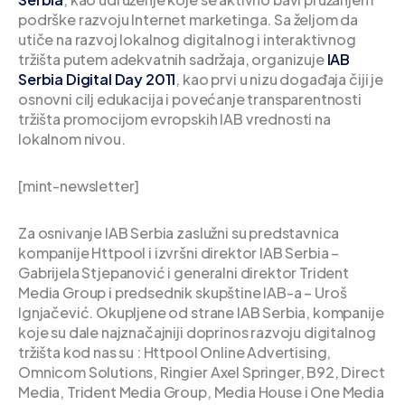
podrške razvoju Internet marketinga. Sa željom da
utiče na razvoj lokalnog digitalnog i interaktivnog
tržišta putem adekvatnih sadržaja, organizuje
IAB
Serbia Digital Day 2011
, kao prvi u nizu događaja čiji je
osnovni cilj edukacija i povećanje transparentnosti
tržišta promocijom evropskih IAB vrednosti na
lokalnom nivou.
[mint-newsletter]
Za osnivanje IAB Serbia zaslužni su predstavnica
kompanije Httpool i izvršni direktor IAB Serbia –
Gabrijela Stjepanović i generalni direktor Trident
Media Group i predsednik skupštine IAB-a – Uroš
Ignjačević. Okupljene od strane IAB Serbia, kompanije
koje su dale najznačajniji doprinos razvoju digitalnog
tržišta kod nas su : Httpool Online Advertising,
Omnicom Solutions, Ringier Axel Springer, B92, Direct
Media, Trident Media Group, Media House i One Media