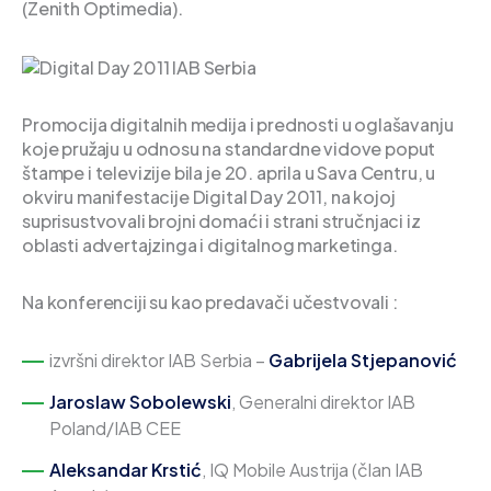
(Zenith Optimedia).
Promocija digitalnih medija i prednosti u oglašavanju
koje pružaju u odnosu na standardne vidove poput
štampe i televizije bila je 20. aprila u Sava Centru, u
okviru manifestacije Digital Day 2011, na kojoj
suprisustvovali brojni domaći i strani stručnjaci iz
oblasti advertajzinga i digitalnog marketinga.
Na konferenciji su kao predavači učestvovali :
izvršni direktor IAB Serbia –
Gabrijela Stjepanović
Jaroslaw Sobolewski
, Generalni direktor IAB
Poland/IAB CEE
Aleksandar Krstić
, IQ Mobile Austrija (član IAB