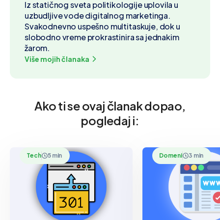
Iz statičnog sveta politikologije uplovila u
uzbudljive vode digitalnog marketinga.
Svakodnevno uspešno multitaskuje, dok u
slobodno vreme prokrastinira sa jednakim
žarom.
Više mojih članaka
Ako ti se ovaj članak dopao,
pogledaj i:
Tech
5 min
Domeni
3 min