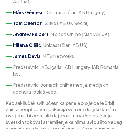
Austria)
Márk Gémesi
, Carnation (član IAB Hungary)
Tom Ollerton
, Skive (IAB UK Social)
Andrew Felbert
, Nielsen Online (član IAB UK)
Milana Glišić
, Unicast (član IAB US)
James Davis
, MTV Networks
Predstavnici IABulgaria, IAB Hungary, IAB Romania
itd.
Predstavnici domaćih online medija, medijskih
agencija i oglašivača.
Kao zaključak svih učesnika panela bio je da je Srbiji
zaista neophodna edukacija svih onih koji se kreću u
ovoj sferi biznisa, ali i da je veoma važno praćenje
svetskih tokova i stremljenje ka njima u vidu što većeg
investiranja u Internet oglašavanje. Za ostvarivanje