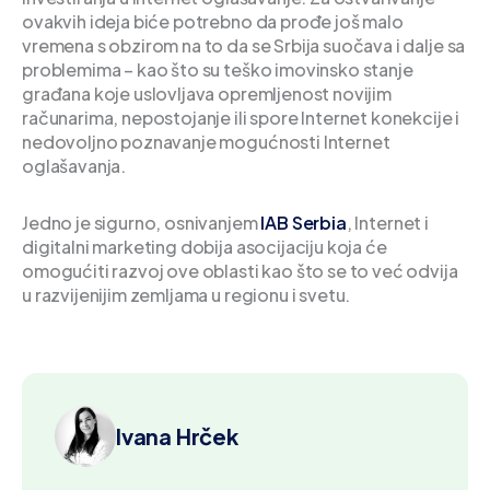
ovakvih ideja biće potrebno da prođe još malo
vremena s obzirom na to da se Srbija suočava i dalje sa
problemima – kao što su teško imovinsko stanje
građana koje uslovljava opremljenost novijim
računarima, nepostojanje ili spore Internet konekcije i
nedovoljno poznavanje mogućnosti Internet
oglašavanja.
Jedno je sigurno, osnivanjem
IAB Serbia
, Internet i
digitalni marketing dobija asocijaciju koja će
omogućiti razvoj ove oblasti kao što se to već odvija
u razvijenijim zemljama u regionu i svetu.
Ivana Hrček