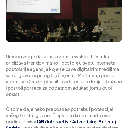
Neminovno je da se naša zemlja svakog trenutka
približava trendovima koji postoje u svetu Interneta i
postojanje agencija koje se bave digitalnim medijima
samo govori u prilog toj činjenici. Međutim, i pored
agencija tržište digitalnih medija nije do kraja istraženo
i postoji potreba za dodatnom edukacijom u ovoj
oblasti.
O tome da je neko prepoznao potrebu i potencijal
našeg tržišta, govori i činjenica da se u martu ove
godine osniva
IAB (Interactive Advertising Bureau)
Serbia
, kao udruženje koje se aktivno bavi pružanjem