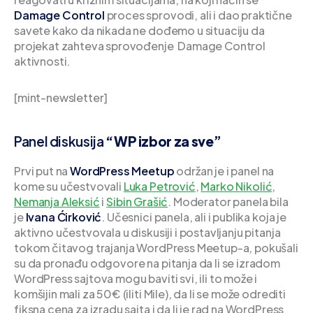
Damage Control
proces sprovodi, ali i dao praktične
savete kako da nikada ne dođemo u situaciju da
projekat zahteva sprovođenje Damage Control
aktivnosti.
[mint-newsletter]
Panel diskusija
“WP izbor za sve”
Prvi put na
WordPress Meetup
održan je i panel na
kome su učestvovali
Luka Petrović
,
Marko Nikolić
,
Nemanja Aleksić
i
Sibin Grašić
. Moderator panela bila
je
Ivana Ćirković
. Učesnici panela, ali i publika koja je
aktivno učestvovala u diskusiji i postavljanju pitanja
tokom čitavog trajanja WordPress Meetup-a, pokušali
su da pronađu odgovore na pitanja da li se izradom
WordPress sajtova mogu baviti svi, ili to može i
komšijin mali za 50€ (iliti Mile), da li se može odrediti
fiksna cena za izradu sajta i da li je rad na WordPress