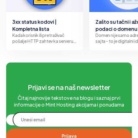
3xx status kodovi |
Zašto su tačni i až
Kompletna lista
podaci o domenu 
Kada korisnik ili pretraživač
Domen nije samo adr
pošalje HTTP zahtev ka serveru,
sajta - to je digitalni i
server odgovara određenim
Bilo da predstavlja fi
status kodom koji opisuje ishod
organizaciju ili pojedi
tog zahteva. Kodovi iz
svakog domena stoji v
kategorije 3xx predstavljaju
jasno definisanim po
upravo ti podaci čine 
između pouzdanog pr
internetu i pote
Prijavi se na naš newsletter
Čitaj najnovije tekstove na blogu i saznaj prvi
informacije o Mint Hosting akcijama i ponudama
Prijava