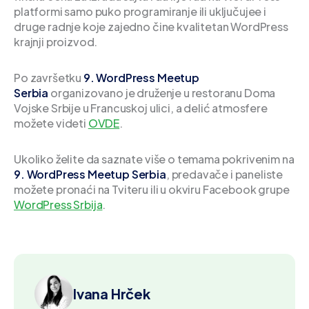
platformi samo puko programiranje ili uključujee i
druge radnje koje zajedno čine kvalitetan WordPress
krajnji proizvod.
Po završetku
9. WordPress Meetup
Serbia
organizovano je druženje u restoranu Doma
Vojske Srbije u Francuskoj ulici, a delić atmosfere
možete videti
OVDE
.
Ukoliko želite da saznate više o temama pokrivenim na
9. WordPress Meetup Serbia
, predavače i paneliste
možete pronaći na Tviteru ili u okviru Facebook grupe
WordPress Srbija
.
Ivana Hrček