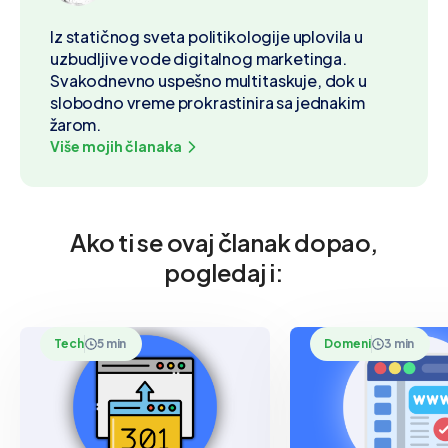
Iz statičnog sveta politikologije uplovila u
uzbudljive vode digitalnog marketinga.
Svakodnevno uspešno multitaskuje, dok u
slobodno vreme prokrastinira sa jednakim
žarom.
Više mojih članaka
Ako ti se ovaj članak dopao,
pogledaj i:
Tech
5 min
Domeni
3 min