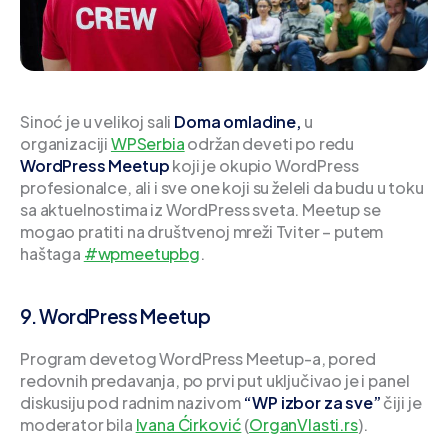
Sinoć je u velikoj sali
Doma omladine,
u
organizaciji
WPSerbia
održan deveti po redu
WordPress Meetup
koji je okupio WordPress
profesionalce, ali i sve one koji su želeli da budu u toku
sa aktuelnostima iz WordPress sveta. Meetup se
mogao pratiti na društvenoj mreži Tviter – putem
haštaga
#wpmeetupbg
.
9. WordPress Meetup
Program devetog WordPress Meetup-a, pored
redovnih predavanja, po prvi put uključivao je i panel
diskusiju pod radnim nazivom
“WP izbor za sve”
čiji je
moderator bila
Ivana Ćirković
(
OrganVlasti.rs
).