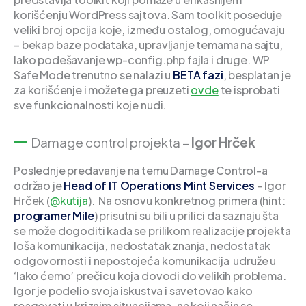
korišćenju WordPress sajtova. Sam toolkit poseduje
veliki broj opcija koje, između ostalog, omogućavaju
– bekap baze podataka, upravljanje temama na sajtu,
lako podešavanje wp-config.php fajla i druge. WP
Safe Mode trenutno se nalazi u
BETA fazi
, besplatan je
za korišćenje i možete ga preuzeti
ovde
te isprobati
sve funkcionalnosti koje nudi.
Damage control projekta –
Igor Hrček
Poslednje predavanje na temu Damage Control-a
održao je
Head of IT Operations Mint Services
– Igor
Hrček (
@kutija
). Na osnovu konkretnog primera (hint:
programer Mile
) prisutni su bili u prilici da saznaju šta
se može dogoditi kada se prilikom realizacije projekta
loša komunikacija, nedostatak znanja, nedostatak
odgovornosti i nepostojeća komunikacija udruže u
‘lako ćemo’ prečicu koja dovodi do velikih problema.
Igor je podelio svoja iskustva i savetovao kako
reagovati u kriznim situacijama, na koji način se