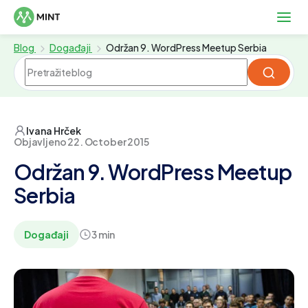
Blog
Događaji
Održan 9. WordPress Meetup Serbia
Ivana Hrček
Objavljeno 22. October 2015
Održan 9. WordPress Meetup
Serbia
Događaji
3 min