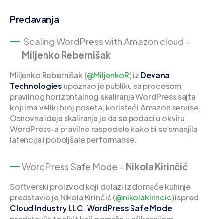
Predavanja
Scaling WordPress with Amazon cloud –
Miljenko Rebernišak
Miljenko Rebernišak (
@MiljenkoR
) iz
Devana
Technologies
upoznao je publiku sa procesom
pravilnog horizontalnog skaliranja WordPress sajta
koji ima veliki broj poseta, koristeći Amazon servise.
Osnovna ideja skaliranja je da se podaci u okviru
WordPress-a pravilno raspodele kako bi se smanjila
latencija i poboljšale performanse.
WordPress Safe Mode –
Nikola Kirinčić
Softverski proizvod koji dolazi iz domaće kuhinje
predstavio je Nikola Kirinčić (
@nikolakirincic
) ispred
Cloud Industry LLC
.
WordPress Safe Mode
predstavlja toolkit koji pomaže u efikasnijem