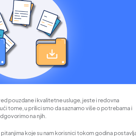
red pouzdane i kvalitetne usluge, jeste i redovna
jući tome, u prilici smo da saznamo više o potrebama i
odgovorimo na njih.
tanjima koje su nam korisnici tokom godina postavljal