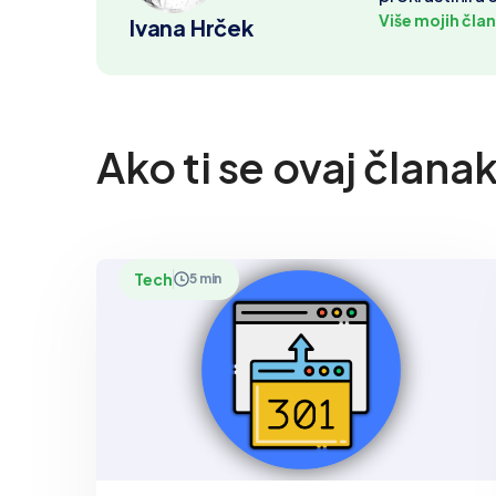
Više mojih čla
Ivana Hrček
Ako ti se ovaj člana
Tech
5 min