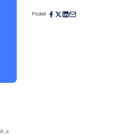
Podeli
i, a