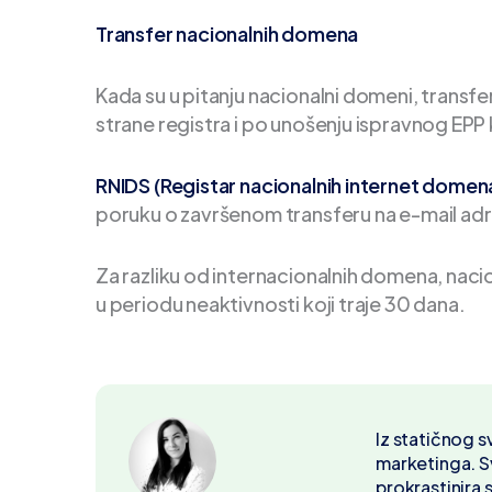
Transfer nacionalnih domena
Kada su u pitanju nacionalni domeni, trans
strane registra i po unošenju ispravnog EPP
RNIDS (Registar nacionalnih internet domena
poruku o završenom transferu na e-mail ad
Za razliku od internacionalnih domena, nac
u periodu neaktivnosti koji traje 30 dana.
Iz statičnog s
marketinga. 
prokrastinira 