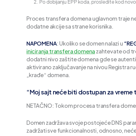
Po dobijanju EPP koda, prosledite kod novo
Proces transfera domena uglavnom traje ne
dodatne akcije sa strane korisnika.
NAPOMENA
: Ukoliko se domen nalazi u
“REG
iniciranja transfera domena
zahtevate od tr
dodatni nivo zaštite domena gde se auten
aktivirano zaključavanje na nivou Registra r
„krađe“ domena.
“Moj sajt neće biti dostupan za vreme
NETAČNO: Tokom procesa transfera domena ne
Domen zadržava svoje postojeće DNS parame
zadržati sve funkcionalnosti, odnosno, neć