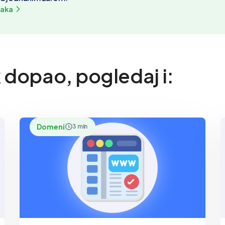
naka
k dopao, pogledaj i:
Domeni
3 min