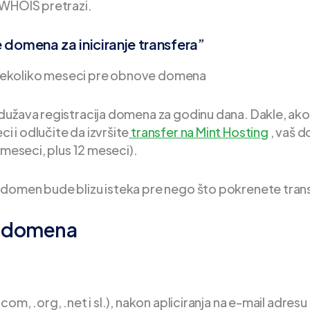
 WHOIS pretrazi.
domena za iniciranje transfera”
nekoliko meseci pre obnove domena
dužava registracija domena za godinu dana. Dakle, ako
 i odlučite da izvršite
transfer na Mint Hosting
, vaš 
6 meseci, plus 12 meseci).
 domen bude blizu isteka pre nego što pokrenete trans
er domena
m, .org, .net i sl.), nakon apliciranja na e-mail adresu