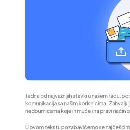
Jedna od najvažnijih stavki u našem radu, po
komunikacija sa našim korisnicima. Zahvalju
nedoumicama koje ih muče i na pravi način 
U ovom tekstu pozabavićemo se najčešćim pi