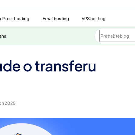
dPress hosting
Email hosting
VPS hosting
mena
ude o transferu
ch 2025