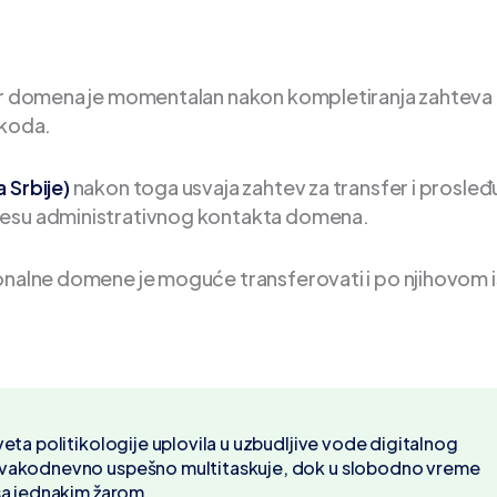
fer domena je momentalan nakon kompletiranja zahteva
 koda.
 Srbije)
nakon toga usvaja zahtev za transfer i prosleđ
resu administrativnog kontakta domena.
ionalne domene je moguće transferovati i po njihovom 
veta politikologije uplovila u uzbudljive vode digitalnog
Svakodnevno uspešno multitaskuje, dok u slobodno vreme
sa jednakim žarom.