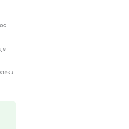
 od
uje
isteku