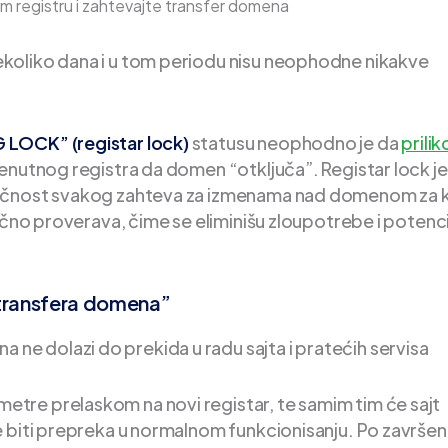
m registru i zahtevajte transfer domena
koliko dana i u tom periodu nisu neophodne nikakve
 LOCK” (registar lock)
statusu neophodno je da
prili
enutnog registra da domen “otključa”. Registar lock je
tičnost svakog zahteva za izmenama nad domenom za k
učno proverava, čime se eliminišu zloupotrebe i potenci
 transfera domena”
 dolazi do prekida u radu sajta i pratećih servisa
tre prelaskom na novi registar, te samim tim će sajt
e biti prepreka u normalnom funkcionisanju. Po završ