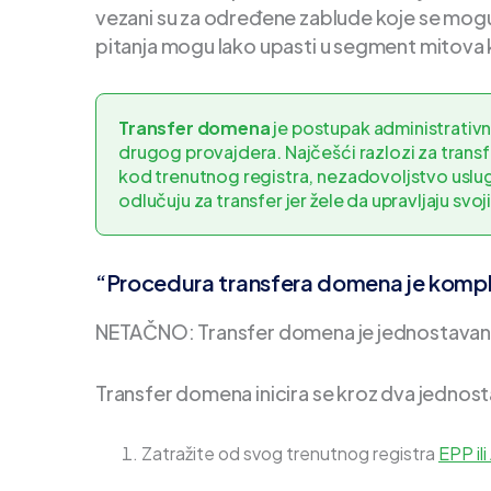
vezani su za određene zablude koje se mogu
pitanja mogu lako upasti u segment mitova 
Transfer domena
je postupak administrativ
drugog provajdera. Najčešći razlozi za tra
kod trenutnog registra, nezadovoljstvo uslu
odlučuju za transfer jer žele da upravljaju s
“Procedura transfera domena je komp
NETAČNO: Transfer domena je jednostavan 
Transfer domena inicira se kroz dva jednos
Zatražite od svog trenutnog registra
EPP il