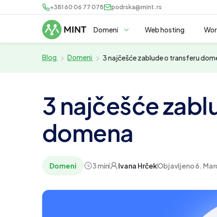
+381 60 06 77 078
podrska@mint.rs
Domeni
Web hosting
Wor
Blog
Domeni
3 najčešće zablude o transferu do
3 najčešće zabl
domena
Domeni
3 min
Ivana Hrček
Objavljeno 6. Mar