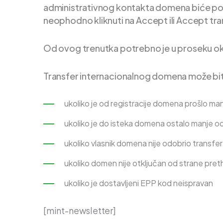
administrativnog kontakta domena biće pos
neophodno kliknuti na Accept ili Accept tra
Od ovog trenutka potrebno je u proseku o
Transfer internacionalnog domena može bit
ukoliko je od registracije domena prošlo ma
ukoliko je do isteka domena ostalo manje o
ukoliko vlasnik domena nije odobrio transfer
ukoliko domen nije otključan od strane pre
ukoliko je dostavljeni EPP kod neispravan
[mint-newsletter]