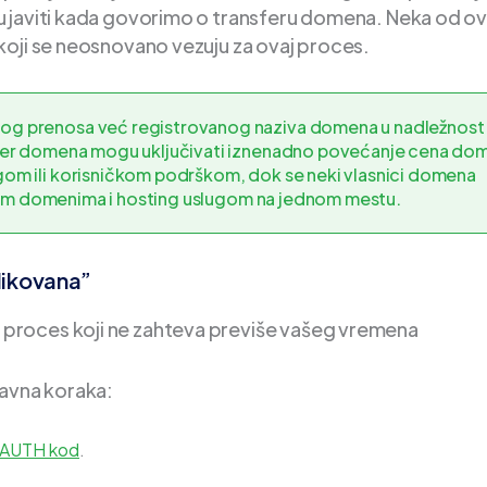
 javiti kada govorimo o transferu domena. Neka od ov
koji se neosnovano vezuju za ovaj proces.
nog prenosa već registrovanog naziva domena u nadležnost
nsfer domena mogu uključivati iznenadno povećanje cena do
gom ili korisničkom podrškom, dok se neki vlasnici domena
vojim domenima i hosting uslugom na jednom mestu.
likovana”
proces koji ne zahteva previše vašeg vremena
tavna koraka:
i AUTH kod
.