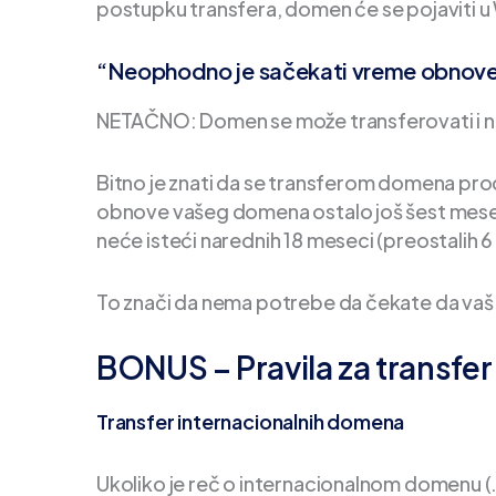
postupku transfera, domen će se pojaviti u
“Neophodno je sačekati vreme obnove 
NETAČNO: Domen se može transferovati i 
Bitno je znati da se transferom domena pro
obnove vašeg domena ostalo još šest meseci
neće isteći narednih 18 meseci (preostalih 
To znači da nema potrebe da čekate da vaš
BONUS – Pravila za transf
Transfer internacionalnih domena
Ukoliko je reč o internacionalnom domenu (.co