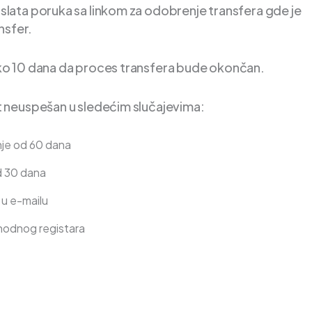
lata poruka sa linkom za odobrenje transfera gde je
nsfer.
ko 10 dana da proces transfera bude okončan.
 neuspešan u sledećim slučajevima:
nje od 60 dana
d 30 dana
 u e-mailu
thodnog registara