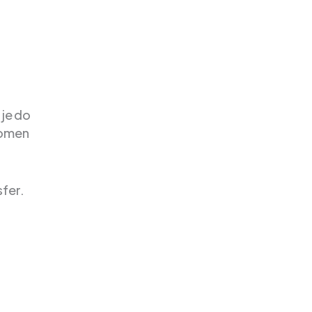
 je do
domen
fer.