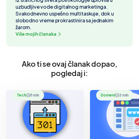
uzbudljive vode digitalnog marketinga.
Svakodnevno uspešno multitaskuje, dok u
slobodno vreme prokrastinira sa jednakim
žarom.
Više mojih članaka
Ako ti se ovaj članak dopao,
pogledaj i:
Tech
5 min
Domeni
3 min