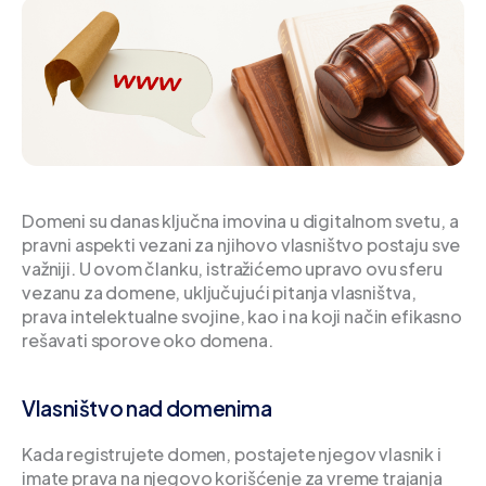
Domeni su danas ključna imovina u digitalnom svetu, a
pravni aspekti vezani za njihovo vlasništvo postaju sve
važniji. U ovom članku, istražićemo upravo ovu sferu
vezanu za domene, uključujući pitanja vlasništva,
prava intelektualne svojine, kao i na koji način efikasno
rešavati sporove oko domena.
Vlasništvo nad domenima
Kada registrujete domen, postajete njegov vlasnik i
imate prava na njegovo korišćenje za vreme trajanja