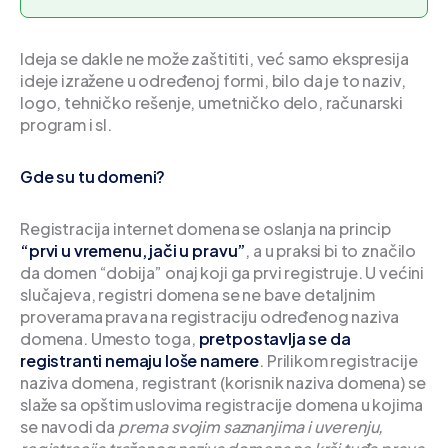
Ideja se dakle ne može zaštititi, već samo ekspresija
ideje izražene u određenoj formi, bilo da je to naziv,
logo, tehničko rešenje, umetničko delo, računarski
program i sl.
Gde su tu domeni?
Registracija internet domena se oslanja na princip
“prvi u vremenu, jači u pravu”
, a u praksi bi to značilo
da domen “dobija” onaj koji ga prvi registruje. U većini
slučajeva, registri domena se ne bave detaljnim
proverama prava na registraciju određenog naziva
domena. Umesto toga,
pretpostavlja se da
registranti nemaju loše namere
. Prilikom registracije
naziva domena, registrant (korisnik naziva domena) se
slaže sa opštim uslovima registracije domena u kojima
se navodi da
prema svojim saznanjima i uverenju,