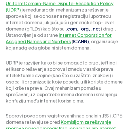
Uniform Domain-Name Dispute-Resolution Policy
(UDRP)
je međunarodni mehanizam za rešavanje
sporova koji se odnose na registraciju i upotrebu
internet domena, uključujući i generičke top-level
domene (gTLDs) kao što su
.com, .org, .net
i drugi.
Ustanovljen je od strane
Internet Corporation for
Assigned Names and Numbers
(
ICANN)
, organizacije
koja nadgleda globalni sistem domena.
UDRP je razvijen kako bi se omogućilo brzo, jeftino i
efikasno rešavanje sporova između vlasnika prava
intelektualne svojine (kao što su zaštitni znakovi) i
osoba ili organizacija koje poseduju ili koriste domene
koji krše ta prava. Ovaj mehanizam pomaže u
sprečavanju zloupotrebe imena domena i smanjenju
konfuziju među internet korisnicima.
Sporovi povodom registrovanih nacionalnih .RS i .СРБ
domena rešavaju se pred
Komisijom za rešavanje
sporova povodom registracije nacionalnih internet