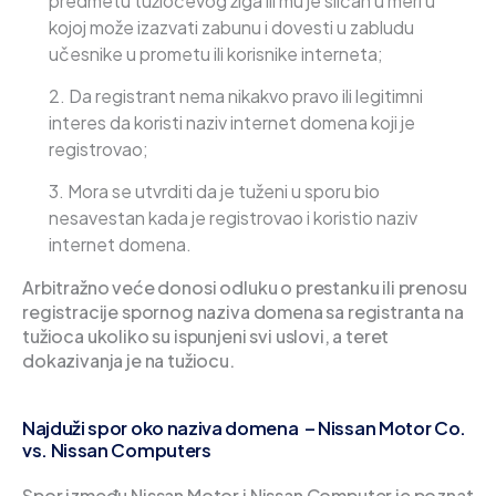
predmetu tužiočevog žiga ili mu je sličan u meri u
kojoj može izazvati zabunu i dovesti u zabludu
učesnike u prometu ili korisnike interneta;
Da registrant nema nikakvo pravo ili legitimni
interes da koristi naziv internet domena koji je
registrovao;
Mora se utvrditi da je tuženi u sporu bio
nesavestan kada je registrovao i koristio naziv
internet domena.
Arbitražno veće donosi odluku o prestanku ili prenosu
registracije spornog naziva domena sa registranta na
tužioca ukoliko su ispunjeni svi uslovi, a teret
dokazivanja je na tužiocu.
Najduži spor oko naziva domena – Nissan Motor Co.
vs. Nissan Computers
Spor između Nissan Motor i Nissan Computer je poznat