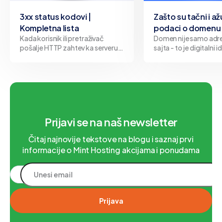
3xx status kodovi |
Zašto su tačni i až
Kompletna lista
podaci o domenu 
Kada korisnik ili pretraživač
Domen nije samo adr
pošalje HTTP zahtev ka serveru,
sajta - to je digitalni i
server odgovara određenim
Bilo da predstavlja fi
status kodom koji opisuje ishod
organizaciju ili pojedi
tog zahteva. Kodovi iz
svakog domena stoji v
kategorije 3xx predstavljaju
jasno definisanim po
upravo ti podaci čine 
između pouzdanog pr
internetu i pote
Prijavi se na naš newsletter
Čitaj najnovije tekstove na blogu i saznaj prvi
informacije o Mint Hosting akcijama i ponudama
Prijava