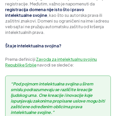
registracije. Međutim, važno je napomenuti da
registracija domena nije isto što i pravo
intelektualne svojine
, kao što su autorska prava ili
zaštitni znakovi. Domeni su ograničeni na ime i adresu
veb sajta i ne pružaju automatsku zaštitu od kršenja
intelektualnih prava.
Šta je intelektualna svojina?
Prema definiciji
Zavoda za intelektualnu svojinu
Republike Srbije
navodi se sledeće:
“Pod pojmom intelektualna svojina u širem
smislu podrazumevaju se različite kreacije
ljudskog uma. One kreacije i inovacije koje
ispunjavaju zakonima propisane uslove mogu biti
zaštićene određenim oblicima prava
intelektualne svojine.”