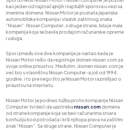
kao jedan od najznačajnijih i najdužih sporova u vezi sa
imenima domena. Nissan Motor je poznata japanska
automobilska kompanija i vlasnik zaštitnog znaka
“Nissan”. Nissan Computer, s druge strane, bila je mala
kompanija koja se bavila prodajom računarske opreme
i usluga.
Spor između ove dve kompanije je nastao kada je
Nissan Motor rešio da registruje domen nissan.com za
svoje online prisustvo. Međutim, domen nissan.com je
već bio u vlasništvu Nissan Computer-a još od 1994.
godine, i to pre nego što je Nissan Motor razmišljao o
prisustvu na internetu.
Nissan Motor je podneo tužbu protiv kompanije Nissan
Computer tvrdeći da upotreba
nissan.com
domena
od strane kompanije koja se bavi računarima stvara
konfuziju kod potrošača i krši njihopa prava na zaštitni
znak “Nissan”. Sa druge strane, Nissan Computer je