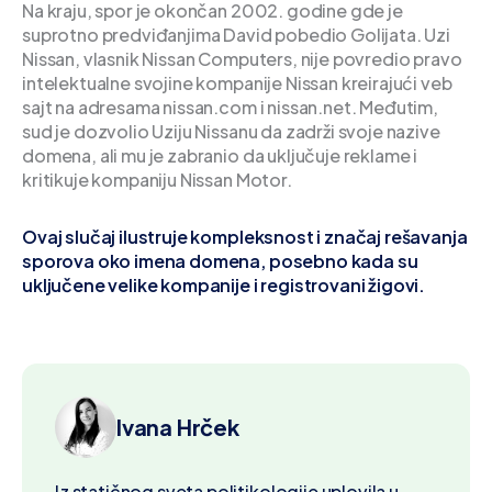
Na kraju, spor je okončan 2002. godine gde je
suprotno predviđanjima David pobedio Golijata. Uzi
Nissan, vlasnik Nissan Computers, nije povredio pravo
intelektualne svojine kompanije Nissan kreirajući veb
sajt na adresama nissan.com i nissan.net. Međutim,
sud je dozvolio Uziju Nissanu da zadrži svoje nazive
domena, ali mu je zabranio da uključuje reklame i
kritikuje kompaniju Nissan Motor.
Ovaj slučaj ilustruje kompleksnost i značaj rešavanja
sporova oko imena domena, posebno kada su
uključene velike kompanije i registrovani žigovi.
Ivana Hrček
Iz statičnog sveta politikologije uplovila u