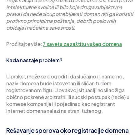
registracija traženog naziva domena ne krši tuđa prava
intelektualne svojine ili bilo koje druga subjektivna
prava i da neće zloupotrebljavati domen niti ga koristiti
protivno principima poštenja, dobrih poslovnih
običaja i načelima savesnosti
.
Pročitajte više:
7 saveta za zaštitu vašeg domena
Kada nastaje problem?
U praksi, može se dogoditi da slučajno ili namerno,
naziv domena bude istovetan ili sličan tuđem
registrovanom žigu. U ovakvoj situaciji nosilac žiga
obično pokrene arbitražni ili sudski postupak (ređe) u
kome se kompanija ili pojedinac kao registrant
internet domena nalazi na strani tuženog.
Rešavanje sporova oko registracije domena