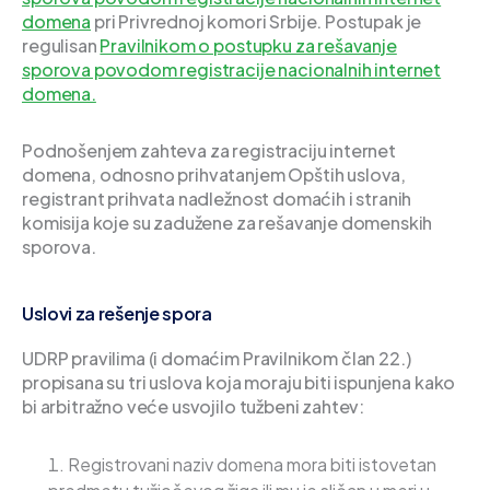
domena
pri Privrednoj komori Srbije. Postupak je
regulisan
Pravilnikom o postupku za rešavanje
sporova povodom registracije nacionalnih internet
domena.
Podnošenjem zahteva za registraciju internet
domena, odnosno prihvatanjem Opštih uslova,
registrant prihvata nadležnost domaćih i stranih
komisija koje su zadužene za rešavanje domenskih
sporova.
Uslovi za rešenje spora
UDRP pravilima (i domaćim Pravilnikom član 22.)
propisana su tri uslova koja moraju biti ispunjena kako
bi arbitražno veće usvojilo tužbeni zahtev:
Registrovani naziv domena mora biti istovetan