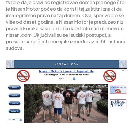
tvrdio da je pravilno registrovao domen pre nego što
je Nissan Motor počeo da koristi taj zaštitni znak i da
ima legitimno pravo na taj domen. Ovaj spor vodio se
više od deset godina, a Nissan Motor je preduzeo niz
pravnih koraka kako bi dobio kontrolu nad domenom
nissan.com. Uključivali su se i sudski postupci, a
presude su se često menjale između različitih instanci
sudova.