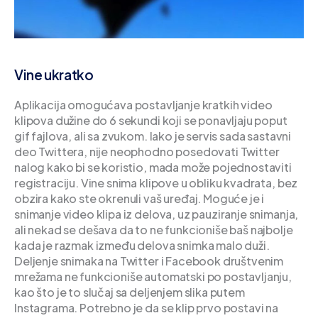
Vine ukratko
Aplikacija omogućava postavljanje kratkih video
klipova dužine do 6 sekundi koji se ponavljaju poput
gif fajlova, ali sa zvukom. Iako je servis sada sastavni
deo Twittera, nije neophodno posedovati Twitter
nalog kako bi se koristio, mada može pojednostaviti
registraciju. Vine snima klipove u obliku kvadrata, bez
obzira kako ste okrenuli vaš uređaj. Moguće je i
snimanje video klipa iz delova, uz pauziranje snimanja,
ali nekad se dešava da to ne funkcioniše baš najbolje
kada je razmak između delova snimka malo duži.
Deljenje snimaka na Twitter i Facebook društvenim
mrežama ne funkcioniše automatski po postavljanju,
kao što je to slučaj sa deljenjem slika putem
Instagrama. Potrebno je da se klip prvo postavi na