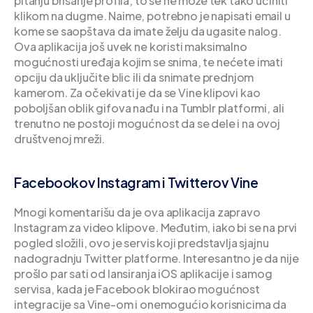
pitanju brisanje profila, to se ne može tek tako učiniti
klikom na dugme. Naime, potrebno je napisati email u
kome se saopštava da imate želju da ugasite nalog.
Ova aplikacija još uvek ne koristi maksimalno
mogućnosti uređaja kojim se snima, te nećete imati
opciju da uključite blic ili da snimate prednjom
kamerom. Za očekivati je da se Vine klipovi kao
poboljšan oblik gifova nađu i na Tumblr platformi, ali
trenutno ne postoji mogućnost da se dele i na ovoj
društvenoj mreži.
Facebookov Instagram i Twitterov Vine
Mnogi komentarišu da je ova aplikacija zapravo
Instagram za video klipove. Međutim, iako bi se na prvi
pogled složili, ovo je servis koji predstavlja sjajnu
nadogradnju Twitter platforme. Interesantno je da nije
prošlo par sati od lansiranja iOS aplikacije i samog
servisa, kada je Facebook blokirao mogućnost
integracije sa Vine-om i onemogućio korisnicima da