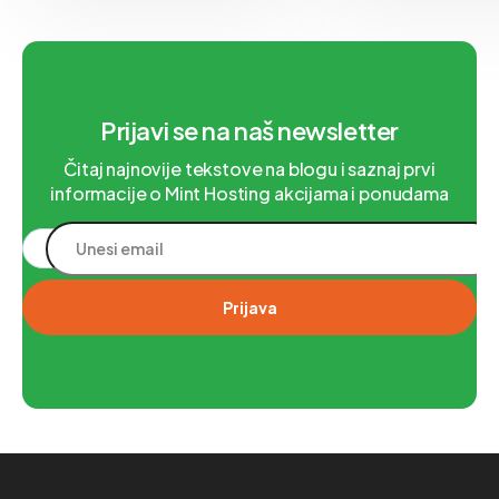
status kodom koji opisuje ishod
organizaciju ili pojedi
tog zahteva. Kodovi iz
svakog domena stoji v
kategorije 3xx predstavljaju
jasno definisanim po
upravo ti podaci čine 
između pouzdanog pr
internetu i pote
Prijavi se na naš newsletter
Čitaj najnovije tekstove na blogu i saznaj prvi
informacije o Mint Hosting akcijama i ponudama
Prijava