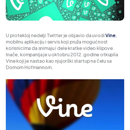
U protekloj nedelji Twitter je objavio da uvodi
Vine
,
mobilnu aplikaciju i servis koji pruža mogućnost
korisnicima da snimaju i dele kratke video klipove.
Inače, kompanija je u oktobru 2012. godine otkupila
Vine koji je nastao kao njujorški startup na čelu sa
Domom Hofmannom.