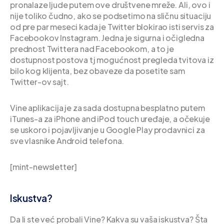
pronalaze ljude putem ove društvene mreže. Ali, ovo i
nije toliko čudno, ako se podsetimo na sličnu situaciju
od pre par meseci kada je Twitter blokirao isti servis za
Facebookov Instagram. Jedna je sigurna i očigledna
prednost Twittera nad Facebookom, a to je
dostupnost postova tj mogućnost pregleda tvitova iz
bilo kog klijenta, bez obaveze da posetite sam
Twitter-ov sajt.
Vine aplikacija je za sada dostupna besplatno putem
iTunes-a za iPhone and iPod touch uređaje, a očekuje
se uskoro i pojavljivanje u Google Play prodavnici za
sve vlasnike Android telefona.
[mint-newsletter]
Iskustva?
Da li ste već probali Vine? Kakva su vaša iskustva? Šta