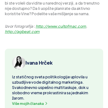
bi ste voleli da vidite u narednoj verziji, a da trenutno
nije dostupno? Da li uopšte planirate da aktivno
koristite Vine? Podelite vaše mišljenje sa nama.
Izvor fotografija :
http://www.cultofmac.com
,
http://agbeat.com
Ivana Hrček
Iz statičnog sveta politikologije uplovila u
uzbudljive vode digitalnog marketinga.
Svakodnevno uspešno multitaskuje, dok u
slobodno vreme prokrastinira sa jednakim
žarom.
Više mojih članaka