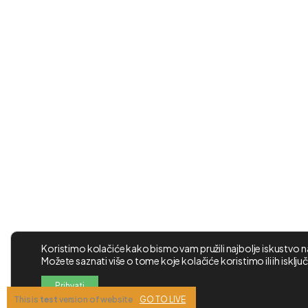
Koristimo kolačiće kako bismo vam pružili najbolje iskustvo na
Možete saznati više o tome koje kolačiće koristimo ili ih isključi
Prihvati
This is
test
version of website
GO TO LIVE