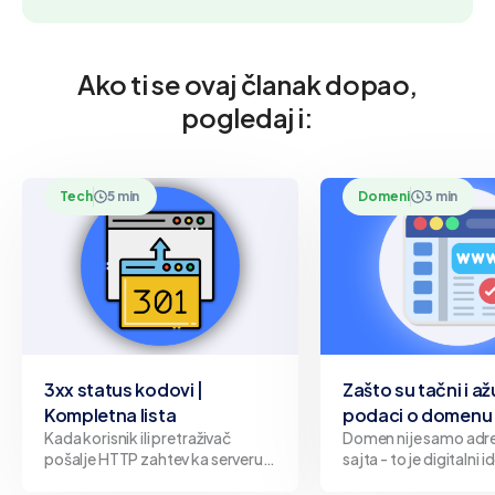
Ako ti se ovaj članak dopao,
pogledaj i:
Tech
5 min
Domeni
3 min
3xx status kodovi |
Zašto su tačni i až
Kompletna lista
podaci o domenu 
Kada korisnik ili pretraživač
Domen nije samo adr
pošalje HTTP zahtev ka serveru,
sajta - to je digitalni i
server odgovara određenim
Bilo da predstavlja fi