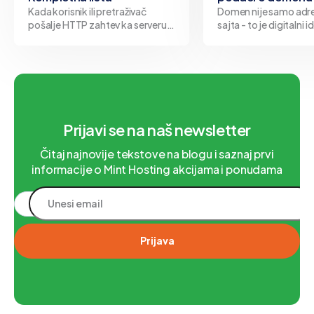
Kada korisnik ili pretraživač
Domen nije samo adr
pošalje HTTP zahtev ka serveru,
sajta - to je digitalni i
server odgovara određenim
Bilo da predstavlja fi
status kodom koji opisuje ishod
organizaciju ili pojedi
tog zahteva. Kodovi iz
svakog domena stoji v
kategorije 3xx predstavljaju
jasno definisanim po
upravo ti podaci čine 
između pouzdanog pr
internetu i pote
Prijavi se na naš newsletter
Čitaj najnovije tekstove na blogu i saznaj prvi
informacije o Mint Hosting akcijama i ponudama
Prijava