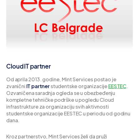
Cloud IT partner
Od aprila 2013. godine, Mint Services postao je
zvanični
IT partner
studentske organizacije
EESTEC
.
Ozvaničena saradnja ogleda se u obezbeđenju
kompletne tehničke podrške u pogledu Cloud
infrastrukture za organizaciju svih aktivnosti
studentske organizacije EESTEC u periodu od godinu
dana.
Kroz partnerstvo, Mint Services želi da pruži