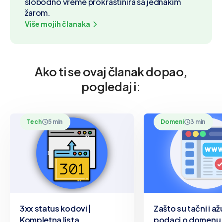
slobodno vreme prokrastinira sa jednakim
žarom.
Više mojih članaka
Ako ti se ovaj članak dopao,
pogledaj i:
Tech
5 min
Domeni
3 min
3xx status kodovi |
Zašto su tačni i až
Kompletna lista
podaci o domenu 