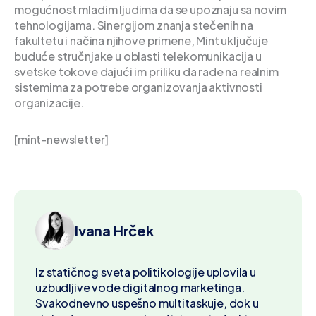
mogućnost mladim ljudima da se upoznaju sa novim
tehnologijama. Sinergijom znanja stečenih na
fakultetu i načina njihove primene, Mint uključuje
buduće stručnjake u oblasti telekomunikacija u
svetske tokove dajući im priliku da rade na realnim
sistemima za potrebe organizovanja aktivnosti
organizacije.
[mint-newsletter]
Ivana Hrček
Iz statičnog sveta politikologije uplovila u
uzbudljive vode digitalnog marketinga.
Svakodnevno uspešno multitaskuje, dok u