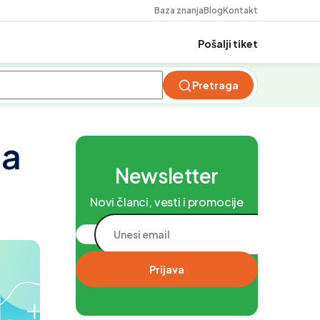
Baza znanja
Blog
Kontakt
Pošalji tiket
Pretraga
ta
Newsletter
Novi članci, vesti i promocije
Prijava