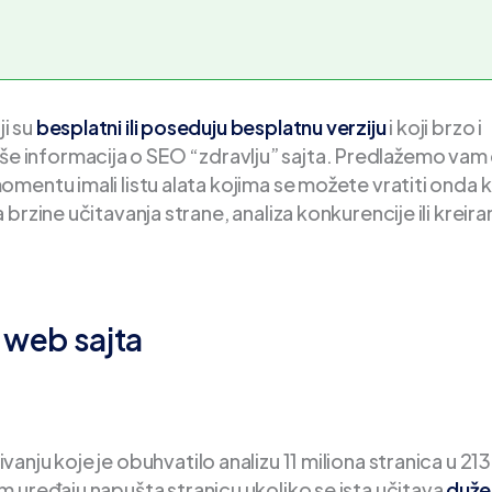
i su
besplatni ili poseduju besplatnu verziju
i koji brzo i
i više informacija o SEO “zdravlju” sajta. Predlažemo vam
mentu imali listu alata kojima se možete vratiti onda 
rzine učitavanja strane, analiza konkurencije ili kreira
u web sajta
ivanju koje je obuhvatilo analizu 11 miliona stranica u 213
 uređaju napušta stranicu ukoliko se ista učitava
duže