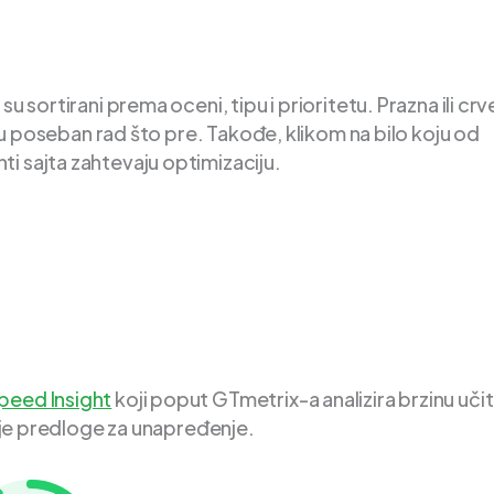
u sortirani prema oceni, tipu i prioritetu. Prazna ili cr
vaju poseban rad što pre. Takođe, klikom na bilo koju od
i sajta zahtevaju optimizaciju.
eed Insight
koji poput GTmetrix-a analizira brzinu uči
daje predloge za unapređenje.