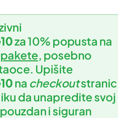
zivni
10
za 10% popusta na
 pakete
, posebno
itaoce. Upišite
10
na
checkout
stranici
liku da unapredite svoj
 pouzdan i siguran