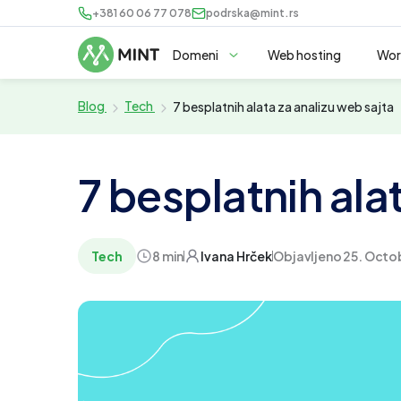
+381 60 06 77 078
podrska@mint.rs
Domeni
Web hosting
Wor
Blog
Tech
7 besplatnih alata za analizu web sajta
7 besplatnih ala
Tech
8 min
Ivana Hrček
Objavljeno 25. Octo