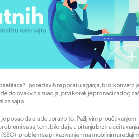
setilaca? I pored svih napora i ulaganja, broj konverzija 
 do ovakvih situacija, prvi korak je pronaći razlog zaš
iza sajta.
čiji je posao da urade upravo to. Pažljivim proučavanjem
oblemi sa sajtom, bilo da je u pitanju brzina učitavanj
 (SEO), problem sa prikazivanjem na mobilnim uređajim