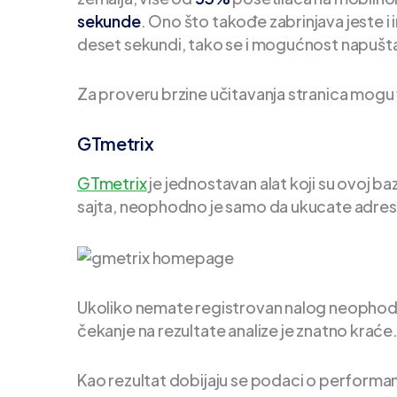
sekunde
. Ono što takođe zabrinjava jeste i
deset sekundi, tako se i mogućnost napušt
Za proveru brzine učitavanja stranica mogu
GTmetrix
GTmetrix
je jednostavan alat koji su ovoj b
sajta, neophodno je samo da ukucate adresu 
Ukoliko nemate registrovan nalog neophodno
čekanje na rezultate analize je znatno kraće
Kao rezultat dobijaju se podaci o performansa