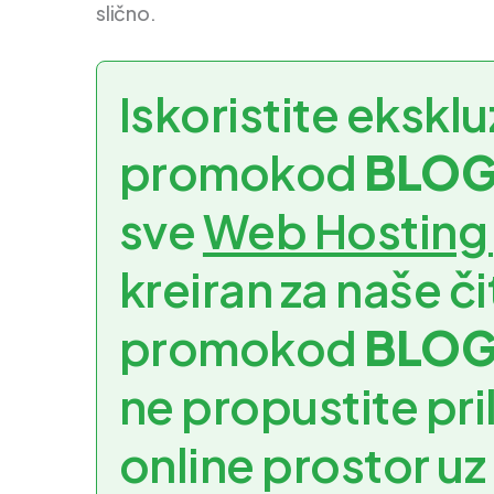
slično.
Iskoristite eksklu
promokod
BLOG
sve
Web Hosting
kreiran za naše č
promokod
BLOG
ne propustite pri
online prostor uz