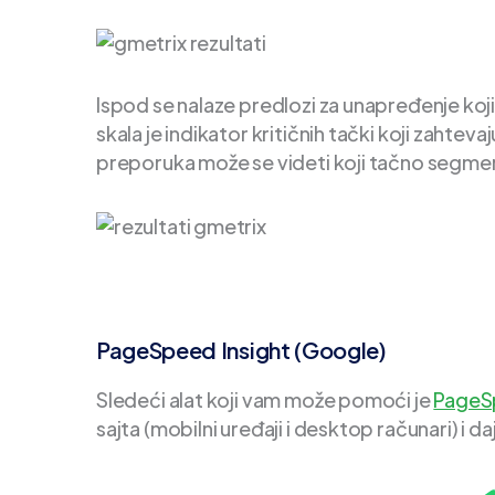
Ispod se nalaze predlozi za unapređenje koji s
skala je indikator kritičnih tački koji zahte
preporuka može se videti koji tačno segment
PageSpeed Insight (Google)
Sledeći alat koji vam može pomoći je
PageSp
sajta (mobilni uređaji i desktop računari) i 