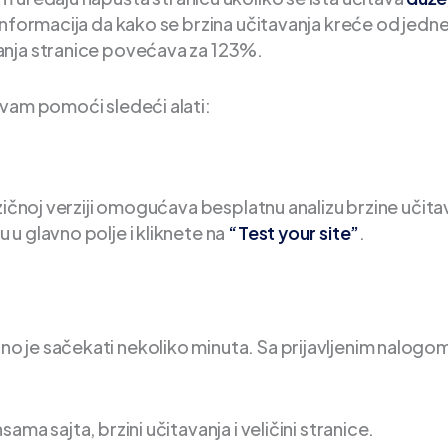
 informacija da kako se brzina učitavanja kreće od jedn
anja stranice povećava za 123%.
 vam pomoći sledeći alati:
azičnoj verziji omogućava besplatnu analizu brzine učita
u glavno polje i kliknete na
“Test your site”
.
 je sačekati nekoliko minuta. Sa prijavljenim nalogo
.
ma sajta, brzini učitavanja i veličini stranice.