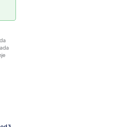
 da
kada
nje
 od 3