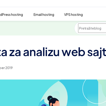
dPress hosting
Email hosting
VPS hosting
ta za analizu web saj
ber 2019