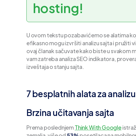
hosting!
U ovom tekstu pozabavićemo se alatima koj
efikasno mogu izvršiti analizu sajta i pružit
ovaj članak sačuvate kako biste u svakom mo
vam zatreba analiza SEO indikatora, provera b
izveštaja o stanju sajta.
7 besplatnih alata za analiz
Brzina učitavanja sajta
Prema poslednjem
Think With Google
istraž
zemalja, više od
53%
posetilaca na mobilnom