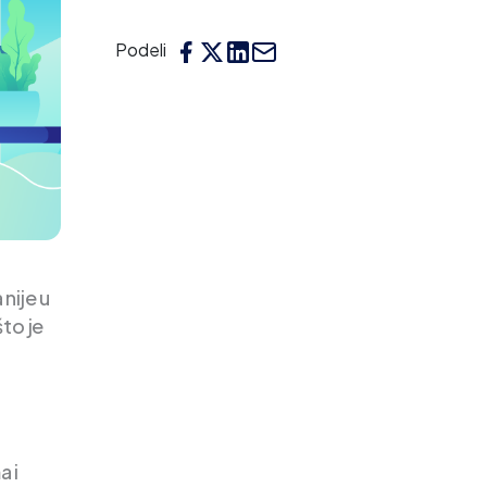
Podeli
nije u
to je
a
a i