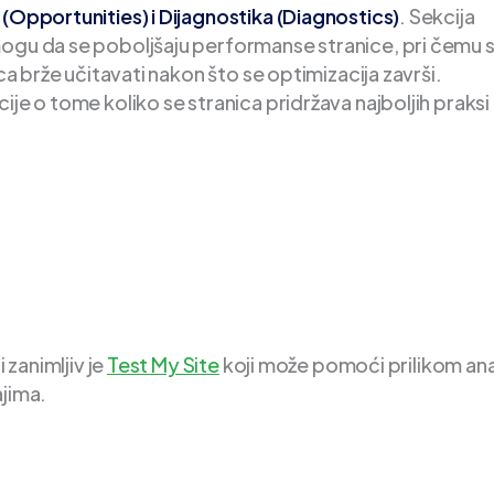
Opportunities) i Dijagnostika (Diagnostics)
. Sekcija
mogu da se poboljšaju performanse stranice, pri čemu 
ica brže učitavati nakon što se optimizacija završi.
ije o tome koliko se stranica pridržava najboljih praksi
 zanimljiv je
Test My Site
koji može pomoći prilikom ana
ajima.