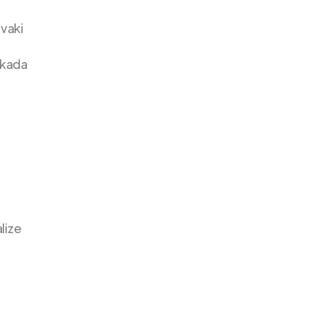
svaki
 kada
lize