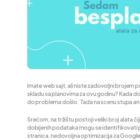
Imate web sajt, ali niste zadovoljni brojem po
skladu sa planovima za ovu godinu? Kada dođe
do problema došlo. Tada na scenu stupa anal
Srećom, na tržištu postoji veliki broj alata 
dobijenih podataka mogu se identifikovati pr
stranica, nedovoljna optimizacija za Google