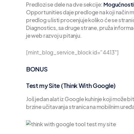
Predlozi se dele na dve sekcije:
Mogućnosti (
Opportunities daje predloge na koji način 
predlog u listi procenjuje koliko će se stran
Diagnostics, sa druge strane, pruža informac
je web razvoj u pitanju.
[mint_blog_service_block id=”4413″]
BONUS
Test my Site (Think With Google)
Još jedan alat iz Google kuhinje koji može biti
brzine učitavanja stranica na mobilnim uređ