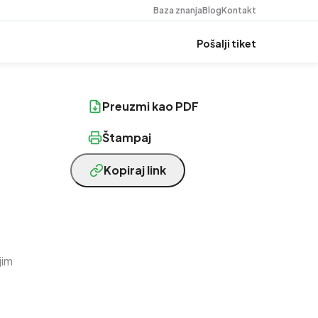
Baza znanja
Blog
Kontakt
Pošalji tiket
Preuzmi kao PDF
Štampaj
Kopiraj link
jim