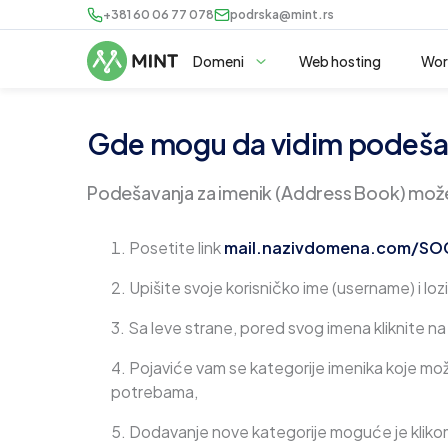
+381 60 06 77 078
podrska@mint.rs
Domeni
Web hosting
Wor
Gde mogu da vidim podešav
Podešavanja za imenik (Address Book) možet
Posetite link
mail.nazivdomena.com/SO
Upišite svoje korisničko ime (username) i lo
Sa leve strane, pored svog imena kliknite na
Pojaviće vam se kategorije imenika koje može
potrebama,
Dodavanje nove kategorije moguće je klik