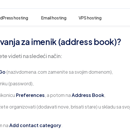
dPress hosting
Email hosting
VPS hosting
anja za imenik (address book)?
e videti na sledeći način:
Go
(nazivdomena.com zamenite sa svojim domenom),
zinku (password),
 ikonicu
Preferences
, a potom na
Address Book
,
te organizovati (dodavati nove, brisati stare) u skladu sa svo
om na
Add contact category
.