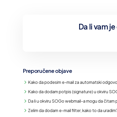
Da li vam j
Preporučene objave
Kako da podesim e-mail za automatski odgov
Kako da dodam potpis (signature) u okviru S
Da li u okviru SOGo webmail-a mogu da čitam p
Zelim da dodam e-mail filter, kako to da uradim