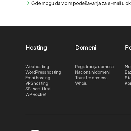
Gde mogu da vidim podešavanja za e-mail u o
Hosting
Domeni
Po
Web hosting
Registracija domena
Moj
WordPress hosting
Nacionalni domeni
Ba
Email hosting
Transfer domena
Sta
VPS hosting
Whois
Kon
SSL sertifikati
WP Rocket