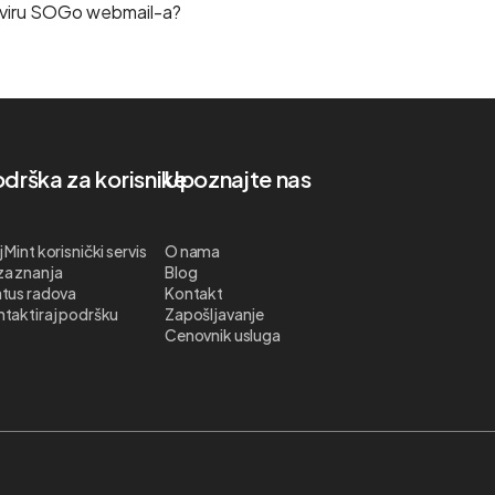
kviru SOGo webmail-a?
drška za korisnike
Upoznajte nas
 Mint korisnički servis
O nama
za znanja
Blog
tus radova
Kontakt
taktiraj podršku
Zapošljavanje
Cenovnik usluga