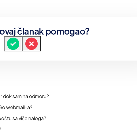
e ovaj članak pomogao?
or dok sam na odmoru?
OGo webmail-a?
oštu sa više naloga?
?