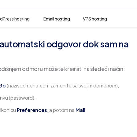
dPress hosting
Email hosting
VPS hosting
 automatski odgovor dok sam na
dišnjem odmoru možete kreirati na sledeći način:
Go
(nazivdomena.com zamenite sa svojim domenom),
zinku (password),
 ikonicu
Preferences
, a potom na
Mail
,