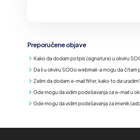
Preporučene objave
Kako da dodam potpis (signature) u okviru S
Da li u okviru SOGo webmail-a mogu da čitam p
Zelim da dodam e-mail filter, kako to da uradim
Gde mogu da vidim podešavanja za e-mail u o
Gde mogu da vidim podešavanja za imenik (ad