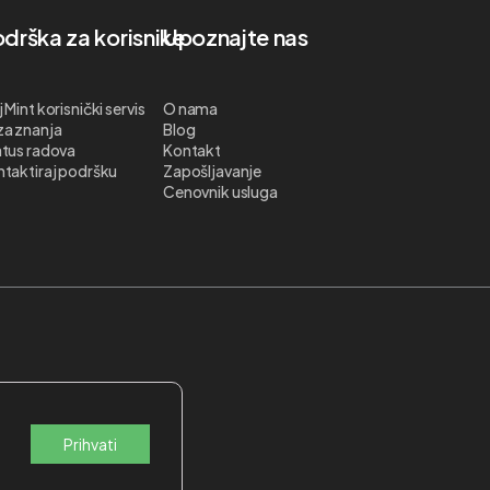
drška za korisnike
Upoznajte nas
 Mint korisnički servis
O nama
za znanja
Blog
tus radova
Kontakt
taktiraj podršku
Zapošljavanje
Cenovnik usluga
Prihvati