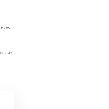
 se već
re svih