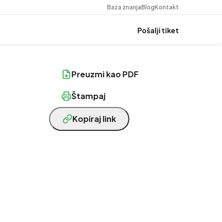
Baza znanja
Blog
Kontakt
Pošalji tiket
Preuzmi kao PDF
Štampaj
Kopiraj link