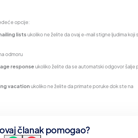
ledeće opcije:
iling lists
ukoliko ne želite da ovaj e-mail stigne ljudima koji
 na odmoru
sage response
ukoliko želite da se automatski odgovor šalje p
ing vacation
ukoliko ne želite da primate poruke dok ste na
e ovaj članak pomogao?