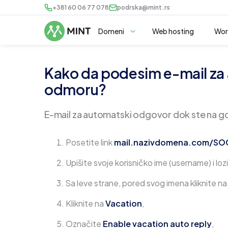
+381 60 06 77 078
podrska@mint.rs
Domeni
Web hosting
Wor
Kako da podesim e-mail za
odmoru?
E-mail za automatski odgovor dok ste na go
Posetite link
mail.nazivdomena.com/SO
Upišite svoje korisničko ime (username) i lo
Sa leve strane, pored svog imena kliknite na
Kliknite na
Vacation
,
Označite
Enable vacation auto reply
,