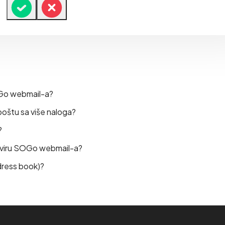
OGo webmail-a?
oštu sa više naloga?
?
kviru SOGo webmail-a?
dress book)?