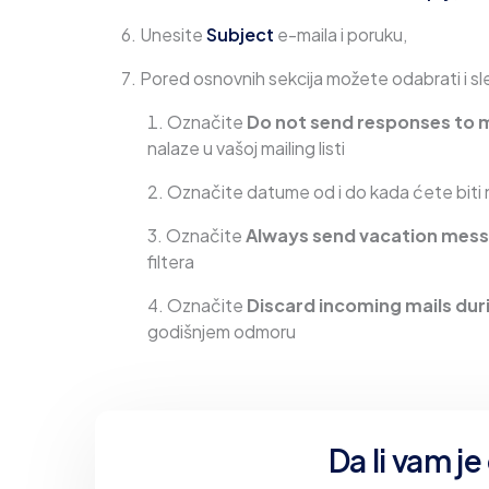
Unesite
Subject
e-maila i poruku,
Pored osnovnih sekcija možete odabrati i s
Označite
Do not send responses to ma
nalaze u vašoj mailing listi
Označite datume od i do kada ćete biti
Označite
Always send vacation mes
filtera
Označite
Discard incoming mails dur
godišnjem odmoru
Da li vam j