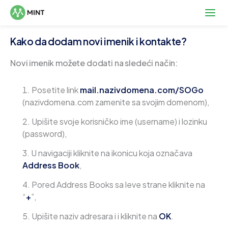
Kako da dodam novi imenik i kontakte?
Novi imenik možete dodati na sledeći način:
Posetite link
mail.nazivdomena.com/SOGo
(nazivdomena.com zamenite sa svojim domenom),
Upišite svoje korisničko ime (username) i lozinku
(password),
U navigaciji kliknite na ikonicu koja označava
Address Book
,
Pored Address Books sa leve strane kliknite na
“
+
”,
Upišite naziv adresara i i kliknite na
OK
.