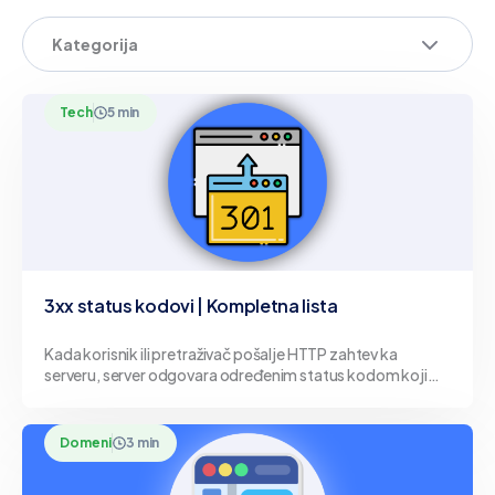
Kategorija
Tech
5 min
3xx status kodovi | Kompletna lista
Kada korisnik ili pretraživač pošalje HTTP zahtev ka
serveru, server odgovara određenim status kodom koji
opisuje ishod tog zahteva. Kodovi iz kategorije 3xx
predstavljaju
Domeni
3 min