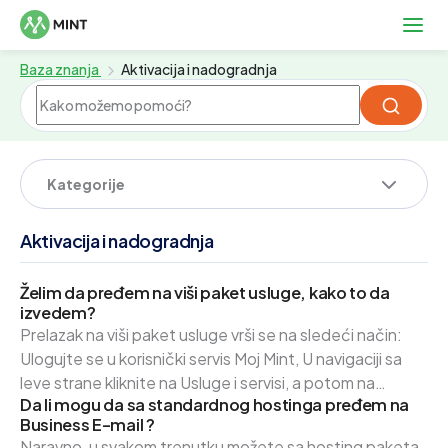
Baza znanja
Aktivacija i nadogradnja
Kategorije
Aktivacija i nadogradnja
Želim da pređem na viši paket usluge, kako to da
izvedem?
Prelazak na viši paket usluge vrši se na sledeći način:
Ulogujte se u korisnički servis Moj Mint, U navigaciji sa
leve strane kliknite na Usluge i servisi, a potom na
Da li mogu da sa standardnog hostinga pređem na
Usluge, Kliknite na uslugu za koju želite viši paket, Sa
Business E-mail ?
desne strane u sekciji Akcije kliknite na Promena paketa
Naravno, u svakom trenutku možete sa hosting paketa