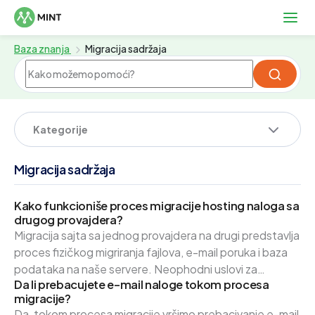
Baza znanja
Migracija sadržaja
Kategorije
Migracija sadržaja
Kako funkcioniše proces migracije hosting naloga sa
drugog provajdera?
Migracija sajta sa jednog provajdera na drugi predstavlja
proces fizičkog migriranja fajlova, e-mail poruka i baza
podataka na naše servere. Neophodni uslovi za
Da li prebacujete e-mail naloge tokom procesa
migraciju Kako bi se migracija hosting naloga mogla
migracije?
obaviti - neophodno je: Dostaviti pristupne podatke
Da, tokom procesa migracije vršimo prebacivanje e-mail