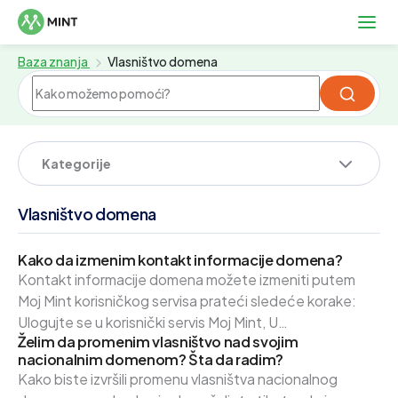
Baza znanja
Vlasništvo domena
Kategorije
Vlasništvo domena
Kako da izmenim kontakt informacije domena?
Kontakt informacije domena možete izmeniti putem
Moj Mint korisničkog servisa prateći sledeće korake:
Ulogujte se u korisnički servis Moj Mint, U
Želim da promenim vlasništvo nad svojim
navigaciji kliknite na Domeni, a potom na Moji domeni,
nacionalnim domenom? Šta da radim?
Odaberite domen i kliknite na ikonicu čekića, U sekciji
Kako biste izvršili promenu vlasništva nacionalnog
Upravljaj kliknite na Kontakt informacije, Na stranici koja